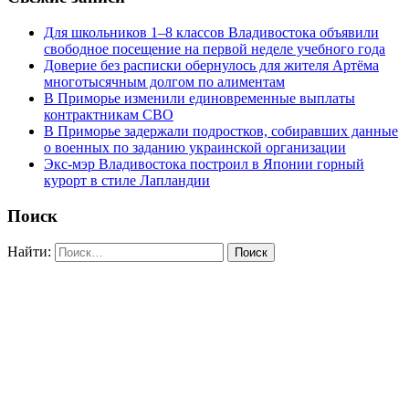
Для школьников 1–8 классов Владивостока объявили
свободное посещение на первой неделе учебного года
Доверие без расписки обернулось для жителя Артёма
многотысячным долгом по алиментам
В Приморье изменили единовременные выплаты
контрактникам СВО
В Приморье задержали подростков, собиравших данные
о военных по заданию украинской организации
Экс-мэр Владивостока построил в Японии горный
курорт в стиле Лапландии
Поиск
Найти: