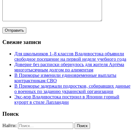
Свежие записи
Для школьников 1–8 классов Владивостока объявили
свободное посещение на первой неделе учебного года
Доверие без расписки обернулось для жителя Артёма
многотысячным долгом по алиментам
В Приморье изменили единовременные выплаты
контрактникам СВО
В Приморье задержали подростков, собиравших данные
о военных по заданию украинской организации
Экс-мэр Владивостока построил в Японии горный
курорт в стиле Лапландии
Поиск
Найти: