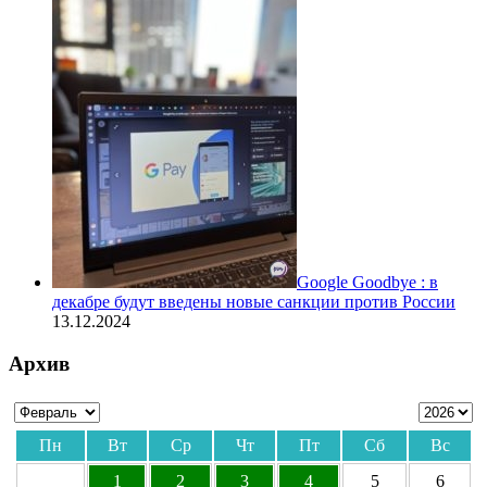
Google Goodbye : в
декабре будут введены новые санкции против России
13.12.2024
Архив
Пн
Вт
Ср
Чт
Пт
Сб
Вс
1
2
3
4
5
6