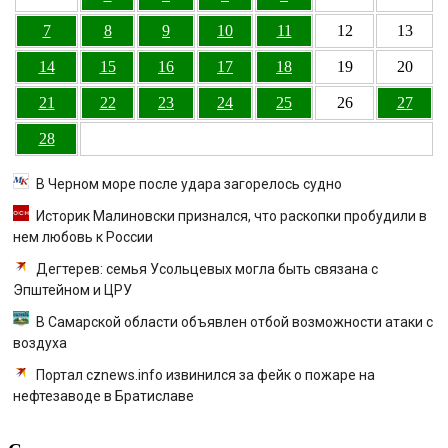
7
8
9
10
11
12
13
14
15
16
17
18
19
20
21
22
23
24
25
26
27
28
В Черном море после удара загорелось судно
Историк Малиновски признался, что раскопки пробудили в
нем любовь к России
Дегтерев: семья Усольцевых могла быть связана с
Эпштейном и ЦРУ
В Самарской области объявлен отбой возможности атаки с
воздуха
Портал cznews.info извинился за фейк о пожаре на
нефтезаводе в Братиславе