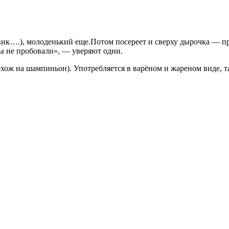
вик….), молоденький еще.Потом посереет и сверху дырочка — п
мы не пробовали», — уверяют одни.
ож на шампиньон). Употребляется в варёном и жареном виде, т