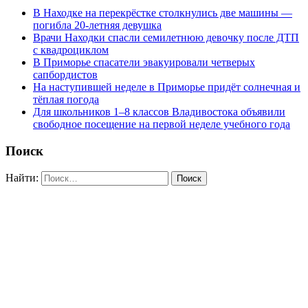
В Находке на перекрёстке столкнулись две машины —
погибла 20-летняя девушка
Врачи Находки спасли семилетнюю девочку после ДТП
с квадроциклом
В Приморье спасатели эвакуировали четверых
сапбордистов
На наступившей неделе в Приморье придёт солнечная и
тёплая погода
Для школьников 1–8 классов Владивостока объявили
свободное посещение на первой неделе учебного года
Поиск
Найти: