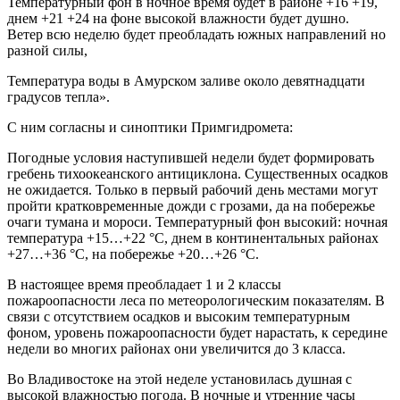
Температурный фон в ночное время будет в районе +16 +19,
днем +21 +24 на фоне высокой влажности будет душно.
Ветер всю неделю будет преобладать южных направлений но
разной силы,
Температура воды в Амурском заливе около девятнадцати
градусов тепла».
С ним согласны и синоптики Примгидромета:
Погодные условия наступившей недели будет формировать
гребень тихоокеанского антициклона. Существенных осадков
не ожидается. Только в первый рабочий день местами могут
пройти кратковременные дожди с грозами, да на побережье
очаги тумана и мороси. Температурный фон высокий: ночная
температура +15…+22 °C, днем в континентальных районах
+27…+36 °C, на побережье +20…+26 °C.
В настоящее время преобладает 1 и 2 классы
пожароопасности леса по метеорологическим показателям. В
связи с отсутствием осадков и высоким температурным
фоном, уровень пожароопасности будет нарастать, к середине
недели во многих районах они увеличится до 3 класса.
Во Владивостоке на этой неделе установилась душная с
высокой влажностью погода. В ночные и утренние часы