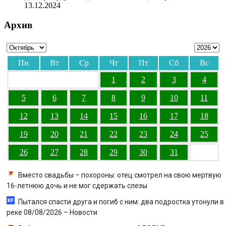
13.12.2024
Архив
Пн
Вт
Ср
Чт
Пт
Сб
Вс
1
2
3
4
5
6
7
8
9
10
11
12
13
14
15
16
17
18
19
20
21
22
23
24
25
26
27
28
29
30
31
Вместо свадьбы – похороны: отец смотрел на свою мертвую
16-летнюю дочь и не мог сдержать слезы
Пытался спасти друга и погиб с ним: два подростка утонули в
реке 08/08/2026 – Новости