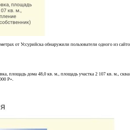
трах от Уссурийска обнаружили пользователи одного из сайтов
:
вка, площадь дома 48,0 кв. м., площадь участка 2 107 кв. м., ск
000 P».