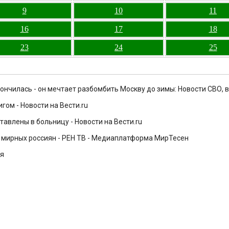
9
10
11
16
17
18
23
24
25
кончилась - он мечтает разбомбить Москву до зимы: Новости СВО, 
ом - Новости на Вести.ru
авлены в больницу - Новости на Вести.ru
в мирных россиян - РЕН ТВ - Медиаплатформа МирТесен
ря