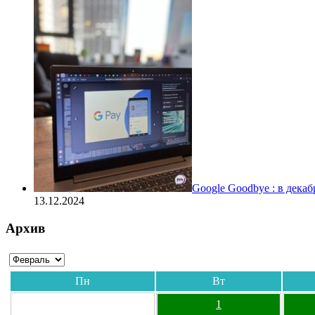
Google Goodbye : в дека
13.12.2024
Архив
Пн
Вт
1