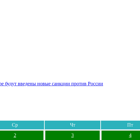
бре будут введены новые санкции против России
Ср
Чт
Пт
2
3
4