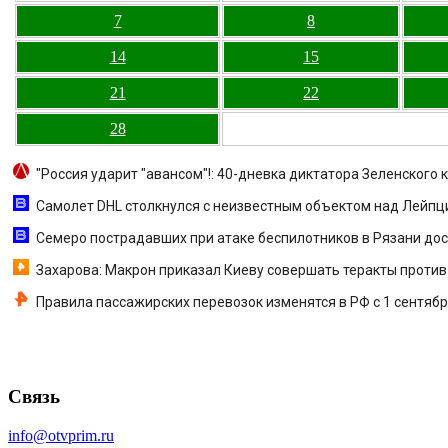
7
8
14
15
21
22
28
"Россия ударит "авансом"!: 40-дневка диктатора Зеленского 
Самолет DHL столкнулся с неизвестным объектом над Лейпциг
Семеро пострадавших при атаке беспилотников в Рязани дост
Захарова: Макрон приказал Киеву совершать теракты проти
Правила пассажирских перевозок изменятся в РФ с 1 сентяб
Связь
info@otvprim.ru