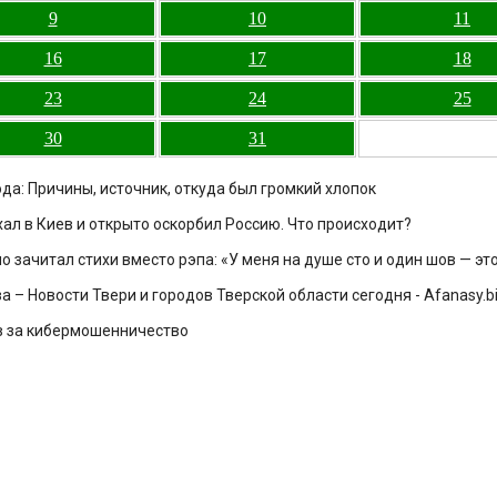
9
10
11
16
17
18
23
24
25
30
31
ода: Причины, источник, откуда был громкий хлопок
л в Киев и открыто оскорбил Россию. Что происходит?
зачитал стихи вместо рэпа: «У меня на душе сто и один шов — эт
 – Новости Твери и городов Тверской области сегодня - Afanasy.bi
в за кибермошенничество