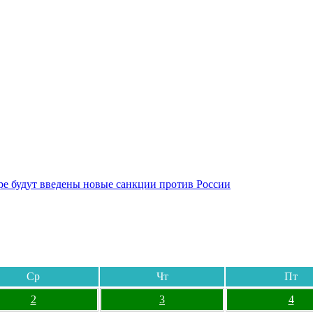
бре будут введены новые санкции против России
Ср
Чт
Пт
2
3
4