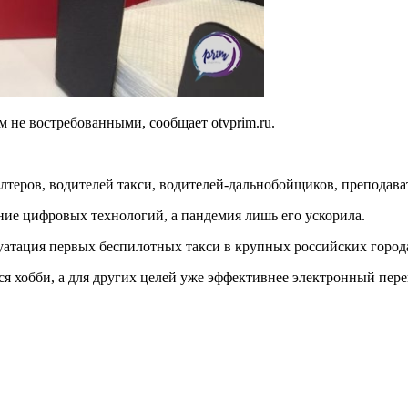
 не востребованными, cообщает otvprim.ru.
алтеров, водителей такси, водителей-дальнобойщиков, преподав
ение цифровых технологий, а пандемия лишь его ускорила.
атация первых беспилотных такси в крупных российских городах
ся хобби, а для других целей уже эффективнее электронный пере