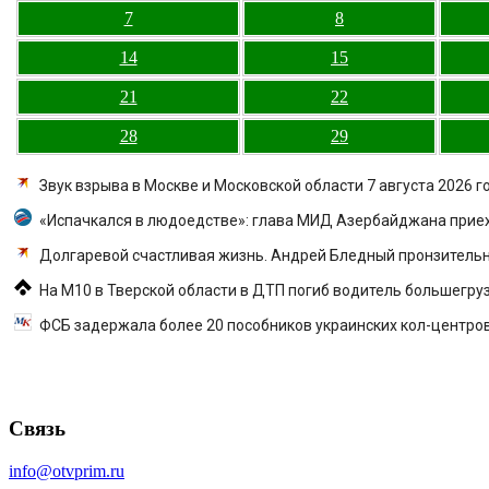
7
8
14
15
21
22
28
29
Звук взрыва в Москве и Московской области 7 августа 2026 г
«Испачкался в людоедстве»: глава МИД Азербайджана приеха
Долгаревой счастливая жизнь. Андрей Бледный пронзительно 
На М10 в Тверской области в ДТП погиб водитель большегруза
ФСБ задержала более 20 пособников украинских кол-центро
Связь
info@otvprim.ru