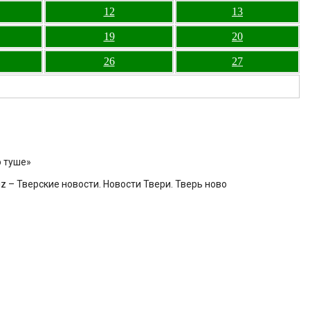
12
13
19
20
26
27
о туше»
z – Тверские новости. Новости Твери. Тверь ново