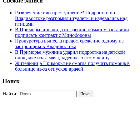
Свежие записи
Развлечение или преступление? Подростки во
Владивостоке разгромили туалеты и издевались над
птицами
В Приморье инвалида по зрению обманом заставили
подписать контракт с Минобороны
Прокуратура вынесла предостережение одному из
застройщиков Владивостока
В Приморье мужчина ударил подростка на детской
площадке из-за мяча, задевшего его машину
Жительница Приморья не смогла получить помощь в
больнице из-за отпусков врачей
Поиск
Найти: