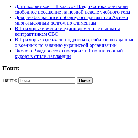
Для школьников 1–8 классов Владивостока объявили
свободное посещение на первой неделе учебного года
Доверие без расписки обернулось для жителя Артёма
многотысячным долгом по алиментам
В Приморье изменили единовременные выплаты
контрактникам СВО
В Приморье задержали подростков, собиравших данные
о военных по заданию украинской организации
Экс-мэр Владивостока построил в Японии горный
курорт в стиле Лапландии
Поиск
Найти: