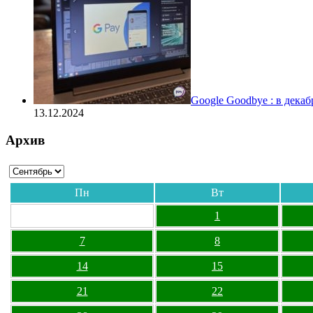
Google Goodbye : в дека
13.12.2024
Архив
Пн
Вт
1
7
8
14
15
21
22