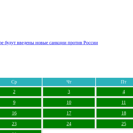
бре будут введены новые санкции против России
Ср
Чт
Пт
2
3
4
9
10
11
16
17
18
23
24
25