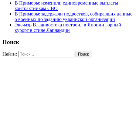
В Приморье изменили единовременные выплаты
контрактникам СВО
В Приморье задержали подростков, собиравших данные
о военных по заданию украинской организации
Экс-мэр Владивостока построил в Японии горный
курорт в стиле Лапландии
Поиск
Найти: