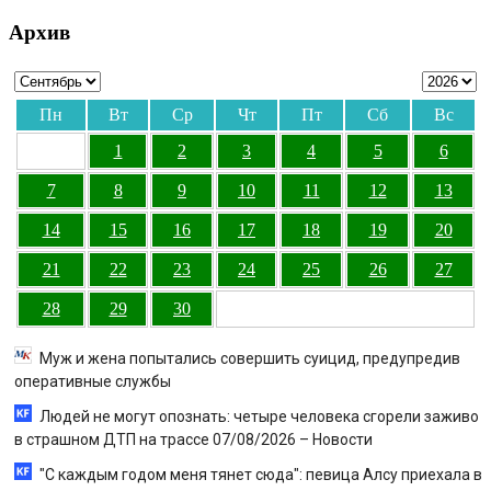
Архив
Пн
Вт
Ср
Чт
Пт
Сб
Вс
1
2
3
4
5
6
7
8
9
10
11
12
13
14
15
16
17
18
19
20
21
22
23
24
25
26
27
28
29
30
Муж и жена попытались совершить суицид, предупредив
оперативные службы
Людей не могут опознать: четыре человека сгорели заживо
в страшном ДТП на трассе 07/08/2026 – Новости
"С каждым годом меня тянет сюда": певица Алсу приехала в