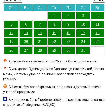
Пн
Вт
Ср
Чт
Пт
Сб
Вс
1
2
3
4
5
6
7
8
9
10
11
12
13
14
15
16
17
18
19
20
21
22
23
24
25
26
27
28
29
30
31
Житель Якутии выжил после 25 дней блужданий в тайге
Быль дорог. Одним днем из Благовещенска в Китай, лапша,
мемы, и почему утке по-пекински запретили переходить
границу
С 1 сентября оренбургских школьников ждут изменения в
учебной программе
В Карелии избитый ребенок получил крупную компенсацию
от родителей обидчика (ВИДЕО)