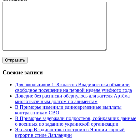
Свежие записи
Для школьников 1–8 классов Владивостока объявили
свободное посещение на первой неделе учебного года
Доверие без расписки обернулось для жителя Артёма
многотысячным долгом по алиментам
В Приморье изменили единовременные выплаты
контрактникам СВО
В Приморье задержали подростков, собиравших данные
о военных по заданию украинской организации
Экс-мэр Владивостока построил в Японии горный
курорт в стиле Лапландии