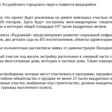
 Уссурийского городского округа появится микрорайон
я, что проект будет реализован на девяти земельных участках 
18 гектаров. Здесь будут построены многоквартирные секци
сы и коттеджи общей площадью 197 тысяч квадратных метров.
оекта «Радужный» предусматривает развитие социальной инфра
ов, два детских сада на 455 воспитанников, объекты здравоохра
е положительно рассмотрела заявку от администрации Находкин
й участок под жилую застройку расположен в северной части го
ны многоэтажные дома, коттеджи и частные дома. Также планиру
астройщикам, которые могут участвовать в программе, предъяв
антийное обязательство о продаже не менее 25 тысяч квадратных 
льные участки, выбранные под строительство, должны находитьс
 границы населенного пункта.