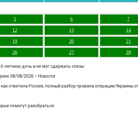
5
6
7
12
13
14
19
20
21
26
27
28
16-летнюю дочь и не мог сдержать слезы
 реке 08/08/2026 – Новости
 как ответила Россия, полный разбор провала операции Украины о
торые помогут разобраться