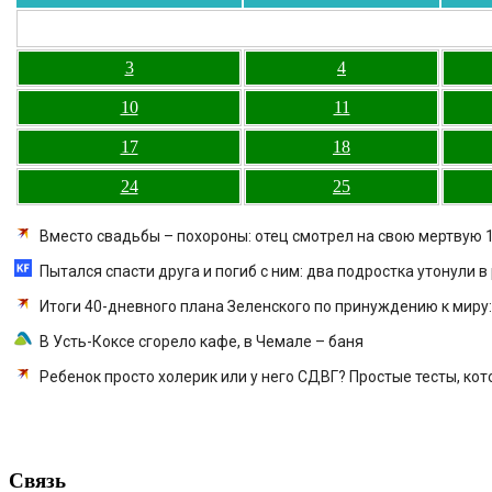
3
4
10
11
17
18
24
25
Вместо свадьбы – похороны: отец смотрел на свою мертвую 
Пытался спасти друга и погиб с ним: два подростка утонули в
Итоги 40-дневного плана Зеленского по принуждению к миру:
В Усть-Коксе сгорело кафе, в Чемале – баня
Ребенок просто холерик или у него СДВГ? Простые тесты, ко
Связь