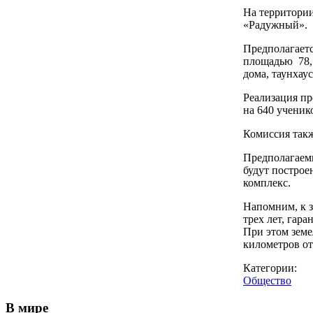
На территории
«Радужный».
Предполагаетс
площадью 78,
дома, таунхау
Реализация пр
на 640 ученик
Комиссия такж
Предполагаемы
будут построе
комплекс.
Напомним, к з
трех лет, гар
При этом земе
километров от
Категории:
Общество
В мире