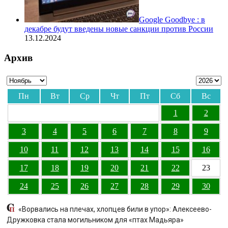
Google Goodbye : в
декабре будут введены новые санкции против России
13.12.2024
Архив
Пн
Вт
Ср
Чт
Пт
Сб
Вс
1
2
3
4
5
6
7
8
9
10
11
12
13
14
15
16
17
18
19
20
21
22
23
24
25
26
27
28
29
30
«Ворвались на плечах, хлопцев били в упор»: Алексеево-
Дружковка стала могильником для «птах Мадьяра»