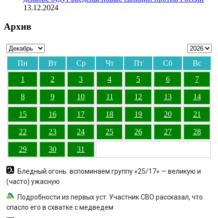
13.12.2024
Архив
Пн
Вт
Ср
Чт
Пт
Сб
Вс
1
2
3
4
5
6
7
8
9
10
11
12
13
14
15
16
17
18
19
20
21
22
23
24
25
26
27
28
29
30
31
Бледный огонь: вспоминаем группу «25/17» — великую и
(часто) ужасную
Подробности из первых уст: Участник СВО рассказал, что
спасло его в схватке с медведем