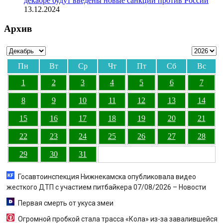
декабре будут введены новые санкции против России
13.12.2024
Архив
Пн
Вт
Ср
Чт
Пт
Сб
Вс
1
2
3
4
5
6
7
8
9
10
11
12
13
14
15
16
17
18
19
20
21
22
23
24
25
26
27
28
29
30
31
Госавтоинспекция Нижнекамска опубликовала видео
жесткого ДТП с участием питбайкера 07/08/2026 – Новости
Первая смерть от укуса змеи
Огромной пробкой стала трасса «Кола» из-за завалившейся