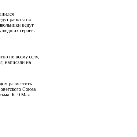
инился
едут работы по
школьники ведут
 ушедших героев.
тно по всему селу,
ся, написали на
ядом разместить
Советского Союза
сьма. К 9 Мая