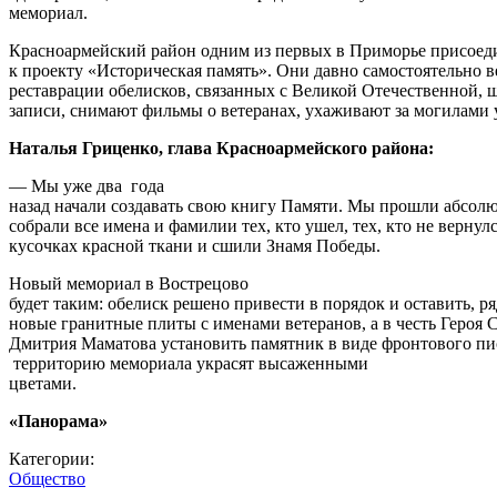
мемориал.
Красноармейский район одним из первых в Приморье присоед
к проекту «Историческая память». Они давно самостоятельно в
реставрации обелисков, связанных с Великой Отечественной, 
записи, снимают фильмы о ветеранах, ухаживают за могилами
Наталья Гриценко, глава Красноармейского района:
— Мы уже два года
назад начали создавать свою книгу Памяти. Мы прошли абсолю
собрали все имена и фамилии тех, кто ушел, тех, кто не вернул
кусочках красной ткани и сшили Знамя Победы.
Новый мемориал в Вострецово
будет таким: обелиск решено привести в порядок и оставить, р
новые гранитные плиты с именами ветеранов, а в честь Героя 
Дмитрия Маматова установить памятник в виде фронтового пи
территорию мемориала украсят высаженными
цветами.
«Панорама»
Категории:
Общество