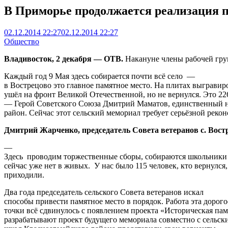
В Приморье продолжается реализация 
02.12.2014 22:27
02.12.2014 22:27
Общество
Владивосток, 2 декабря — ОТВ.
Накануне члены рабочей гру
Каждый год 9 Мая здесь собирается почти всё село —
в Вострецово это главное памятное место. На плитах выгравир
ушёл на фронт Великой Отечественной, но не вернулся. Это 22
— Герой Советского Союза Дмитрий Маматов, единственный н
район. Сейчас этот сельский мемориал требует серьёзной реко
Дмитрий Жарченко, председатель Совета ветеранов с. Вост
—
Здесь проводим торжественные сборы, собираются школьники 
сейчас уже нет в живых. У нас было 115 человек, кто вернулся
приходили.
Два года председатель сельского Совета ветеранов искал
способы привести памятное место в порядок. Работа эта дорог
точки всё сдвинулось с появлением проекта «Историческая пам
разрабатывают проект будущего мемориала совместно с сельск