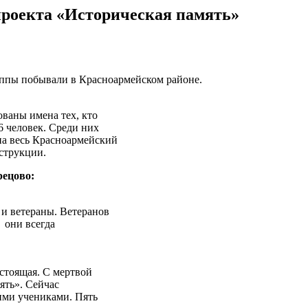
проекта «Историческая память»
ппы побывали в Красноармейском районе.
ованы имена тех, кто
6 человек. Среди них
а весь Красноармейский
нструкции.
рецово:
и ветераны. Ветеранов
, они всегда
остоящая. С мертвой
ять». Сейчас
ими учениками. Пять