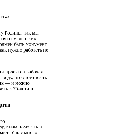
ять»:
ту Родины, так мы
ная от маленьких
должен быть монумент.
как нужно работать по
ии проектов рабочая
воду, что стоит взять
 их — и можно
вить к 75-летию
артии
ого
дут нам помогать в
жет. У нас много