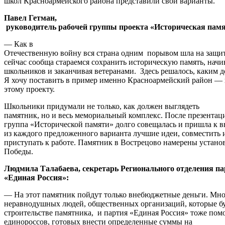
школ Красноармейского района представили свои варианты.
Павел Гетман,
руководитель рабочей группы проекта «Историческая пам
— Как в
Отечественную войну вся страна одним порывом шла на защи
сейчас сообща стараемся сохранить историческую память, начи
школьников и заканчивая ветеранами. Здесь решалось, каким 
Я хочу поставить в пример именно Красноармейский район — 
этому проекту.
Школьники придумали не только, как должен выглядеть
памятник, но и весь мемориальный комплекс. После презентац
группа «Исторической памяти» долго совещалась и пришла к вы
из каждого предложенного варианта лучшие идеи, совместить
приступать к работе. Памятник в Вострецово намерены устано
Победы.
Людмила Талабаева, секретарь Регионального отделения п
«Единая Россия»:
— На этот памятник пойдут только внебюджетные деньги. Мн
неравнодушных людей, общественных организаций, которые бу
строительстве памятника, и партия «Единая Россия» тоже помо
единороссов, готовых внести определенные суммы на