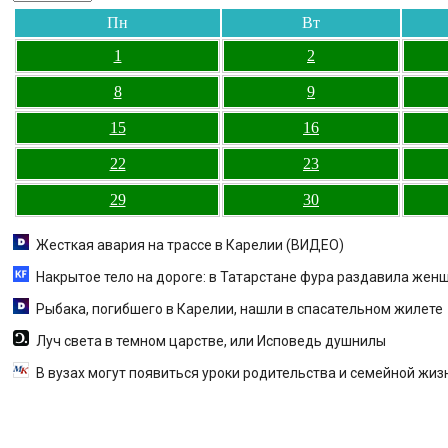
Пн
Вт
1
2
8
9
15
16
22
23
29
30
Жесткая авария на трассе в Карелии (ВИДЕО)
Накрытое тело на дороге: в Татарстане фура раздавила женщ
Рыбака, погибшего в Карелии, нашли в спасательном жилете
Луч света в темном царстве, или Исповедь душнилы
В вузах могут появиться уроки родительства и семейной жиз