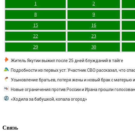
1
2
8
9
15
16
22
23
29
30
Житель Якутии выжил после 25 дней блужданий в тайге
Подробности из первых уст: Участник СВО рассказал, что спа
Усыновление братьев, потеря жены и новый брак с матерью и
Новые ограничения против России и Ирана прошли голосова
«Ходила за бабушкой, копала огород»
Связь