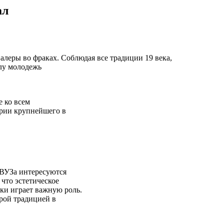
ал
леры во фраках. Соблюдая все традиции 19 века,
лу молодежь
е ко всем
ории крупнейшего в
 ВУЗа интересуются
 что эстетическое
ки играет важную роль.
брой традицией в