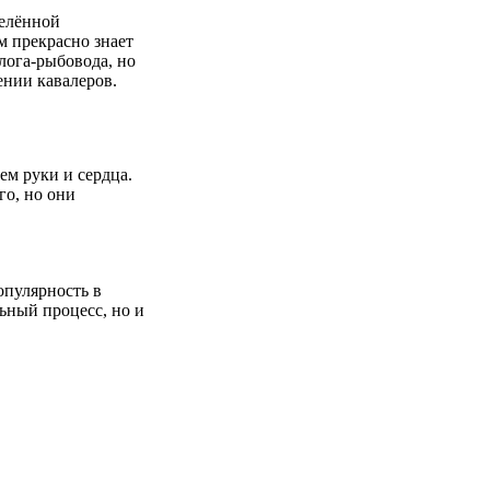
делённой
м прекрасно знает
лога-рыбовода, но
ении кавалеров.
ем руки и сердца.
го, но они
опулярность в
ьный процесс, но и