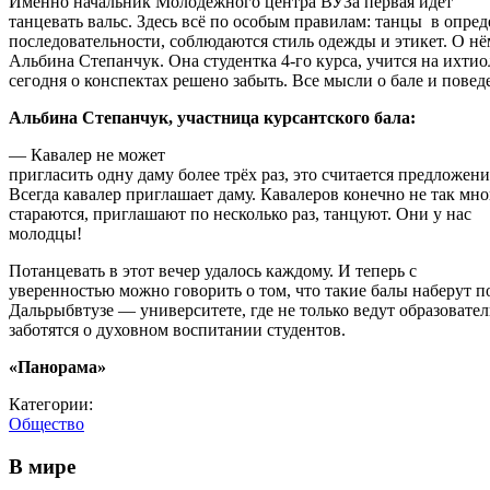
Именно начальник Молодёжного центра ВУЗа первая идёт
танцевать вальс. Здесь всё по особым правилам: танцы в опре
последовательности, соблюдаются стиль одежды и этикет. О нё
Альбина Степанчук. Она студентка 4-го курса, учится на ихтио
сегодня о конспектах решено забыть. Все мысли о бале и повед
Альбина Степанчук, участница курсантского бала:
— Кавалер не может
пригласить одну даму более трёх раз, это считается предложени
Всегда кавалер приглашает даму. Кавалеров конечно не так мно
стараются, приглашают по несколько раз, танцуют. Они у нас
молодцы!
Потанцевать в этот вечер удалось каждому. И теперь с
уверенностью можно говорить о том, что такие балы наберут п
Дальрыбвтузе — университете, где не только ведут образовател
заботятся о духовном воспитании студентов.
«Панорама»
Категории:
Общество
В мире