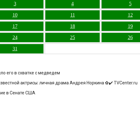
3
4
5
10
11
12
17
18
19
24
25
26
31
сло его в схватке с медведем
звестной актрисы: личная драма Андрея Норкина ✿✔️ TVCenter.ru
ние в Сенате США