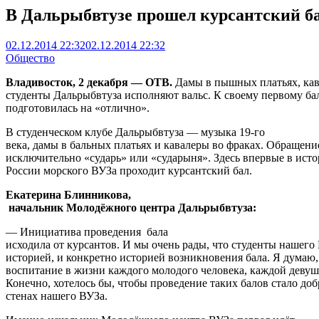
В Дальрыбвтузе прошел курсантский б
02.12.2014 22:32
02.12.2014 22:32
Общество
Владивосток, 2 декабря — ОТВ.
Дамы в пышных платьях, кава
студенты Дальрыбвтуза исполняют вальс. К своему первому ба
подготовилась на «отлично».
В студенческом клубе Дальрыбвтуза — музыка 19-го
века, дамы в бальных платьях и кавалеры во фраках. Обращени
исключительно «сударь» или «сударыня». Здесь впервые в ист
России морского ВУЗа проходит курсантский бал.
Екатерина Блинникова,
начальник Молодёжного центра Дальрыбвтуза:
— Инициатива проведения бала
исходила от курсантов. И мы очень рады, что студенты нашего
историей, и конкретно историей возникновения бала. Я думаю,
воспитание в жизни каждого молодого человека, каждой девуш
Конечно, хотелось бы, чтобы проведение таких балов стало до
стенах нашего ВУЗа.