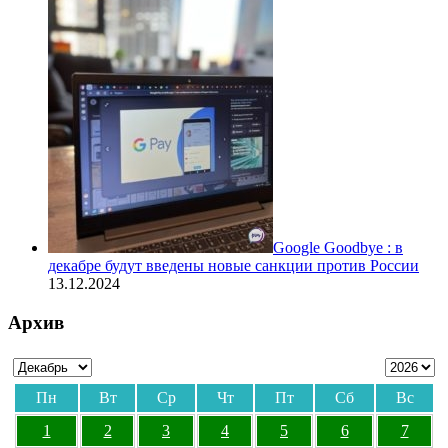
Google Goodbye : в
декабре будут введены новые санкции против России
13.12.2024
Архив
Пн
Вт
Ср
Чт
Пт
Сб
Вс
1
2
3
4
5
6
7