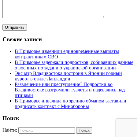
Свежие записи
В Приморье изменили единовременные выплаты
контрактникам СВО
В Приморье задержали подростков, собиравших данные
о военных по заданию украинской организации
Экс-мэр Владивостока построил в Японии горный
курорт в стиле Лапландии
Развлечение или преступление? Подростки во
Владивостоке разгромили туалеты и издевались над
птицами
В Приморье инвалида по зрению обманом заставили
подписать контракт с Минобороны
Поиск
Найти: