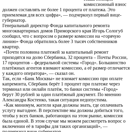
комиссионный взнос
должен составлять не более 1 процента от платежа. Это
приемлемая для всех цифра», — подчеркнул первый вице-
губернатор.
Генеральный директор Фонда капитального ремонта
многоквартирных домов Приморского края Игорь Сологуб
сообщил, что с вопросом о размере комиссии на «горячую
линию» Фонда обратились более 3 тысяч собственников
квартир.
«Почти половина платежей за капитальный ремонт
приходятся на долю Сбербанка, 32 процента – Почты России,
17 процентов – федеральной системы «Город». Большинство
платёжных агентов взимают комиссию, а её размер отличается
у каждого оператора», — сказал он.
Так, если «Банк Москвы» не взимает комиссию при оплате
капремонта, Сбербанк берёт 1 процент при платеже через
терминал или онлайн платёж, то банки системы «Город»
берут 30 рублей за один платёжный документ. По мнению
Александра Костенко, такая ситуация недопустима.
«Как минимум, жители края должны знать, где оплачивать
услугу выгоднее. В перспективе мы должны добиться того,
чтобы у всех банков, работающих на этом рынке, комиссия
была единой. В этом случае мы можем рассмотреть вопрос о
включении её в тарифы для таких организаций», —
подчеркнул вице-губернатор.