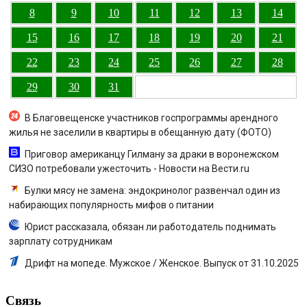
8
9
10
11
12
13
14
15
16
17
18
19
20
21
22
23
24
25
26
27
28
29
30
31
В Благовещенске участников госпрограммы арендного
жилья не заселили в квартиры в обещанную дату (ФОТО)
Приговор американцу Гилману за драки в воронежском
СИЗО потребовали ужесточить - Новости на Вести.ru
Булки мясу не замена: эндокринолог развенчал один из
набирающих популярность мифов о питании
Юрист рассказала, обязан ли работодатель поднимать
зарплату сотрудникам
Дрифт на мопеде. Мужское / Женское. Выпуск от 31.10.2025
Связь