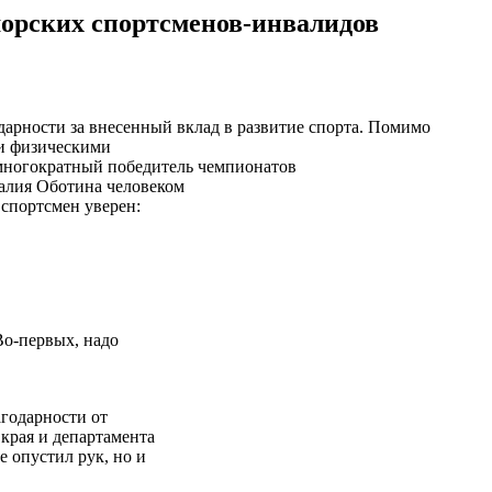
орских спортсменов-инвалидов
арности за внесенный вклад в развитие спорта. Помимо
ми физическими
ногократный победитель чемпионатов
талия Оботина человеком
спортсмен уверен:
Во-первых, надо
агодарности от
края и департамента
е опустил рук, но и