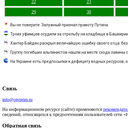
22
23
29
30
Вы не поверите: Залужный признал правоту Путина
Троих уфимцев осудили за стрельбу на кладбище в Башкири
Хантер Байден раскрыл величайшую ошибку своего отца: бе
Группу погибших альпинистов нашли на месте схода лавины с
На Украине есть предпосылки к дефициту водных ресурсов, з
Связь
info@otvprim.ru
На информационном ресурсе (сайте) применяются
рекомендате
сведений, относящихся к предпочтениям пользователей сети «
Обратная связь