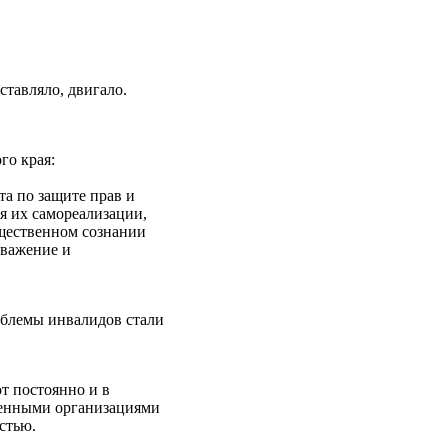
ставляло, двигало.
го края:
та по защите прав и
я их самореализации,
бщественном сознании
уважение и
облемы инвалидов стали
т постоянно и в
венными организациями
стью.