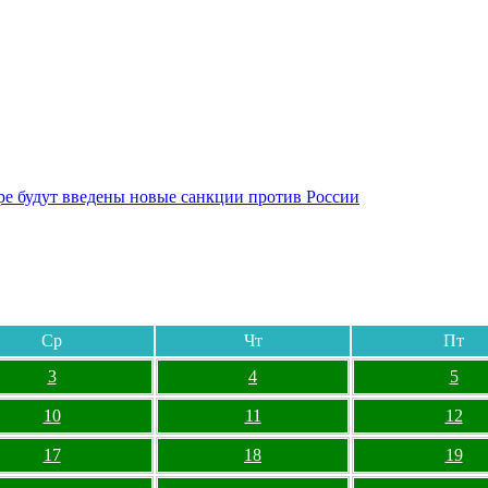
бре будут введены новые санкции против России
Ср
Чт
Пт
3
4
5
10
11
12
17
18
19