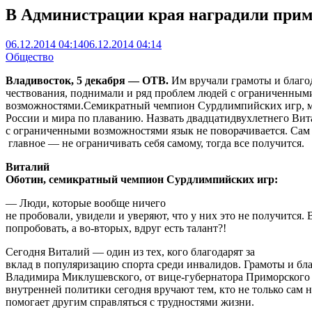
В Администрации края наградили прим
06.12.2014 04:14
06.12.2014 04:14
Общество
Владивосток, 5 декабря — ОТВ.
Им вручали грамоты и благод
чествования, поднимали и ряд проблем людей с ограниченны
возможностями.Семикратный чемпион Сурдлимпийских игр, м
России и мира по плаванию. Назвать двадцатидвухлетнего Ви
с ограниченными возможностями язык не поворачивается. Сам 
главное — не ограничивать себя самому, тогда все получится.
Виталий
Оботин, семикратный чемпион Сурдлимпийских игр:
— Люди, которые вообще ничего
не пробовали, увидели и уверяют, что у них это не получится. 
попробовать, а во-вторых, вдруг есть талант?!
Сегодня Виталий — один из тех, кого благодарят за
вклад в популяризацию спорта среди инвалидов. Грамоты и бл
Владимира Миклушевского, от вице-губернатора Приморского 
внутренней политики сегодня вручают тем, кто не только сам н
помогает другим справляться с трудностями жизни.