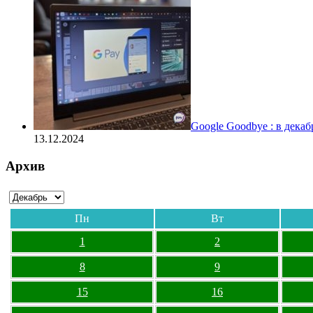
Google Goodbye : в дека
13.12.2024
Архив
Пн
Вт
1
2
8
9
15
16