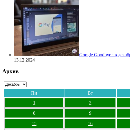
Google Goodbye : в дека
13.12.2024
Архив
Пн
Вт
1
2
8
9
15
16