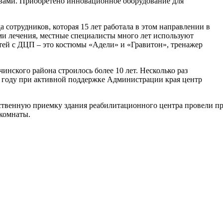
вами. Приобретено инновационное оборудование для
сотрудников, которая 15 лет работала в этом направлении в
ами лечения, местные специалисты много лет используют
етей с ДЦП – это костюмы «Адели» и «Гравитон», тренажер
нского района строилось более 10 лет. Несколько раз
м году при активной поддержке Администрации края центр
твенную приемку здания реабилитационного центра
провели
пр
 комнаты.