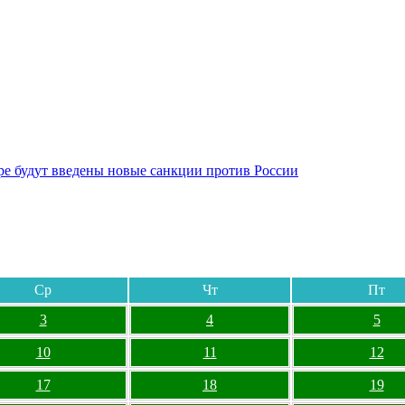
бре будут введены новые санкции против России
Ср
Чт
Пт
3
4
5
10
11
12
17
18
19