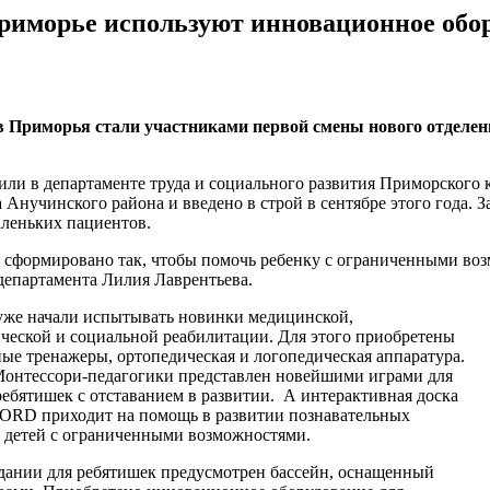
риморье используют инновационное обо
в Приморья стали участниками первой смены нового отделен
или в департаменте труда и социального развития Приморского 
 Анучинского района и введено в строй в сентябре этого года. З
леньких пациентов.
е сформировано так, чтобы помочь ребенку с ограниченными воз
департамента Лилия Лаврентьева.
уже начали испытывать новинки медицинской,
ческой и социальной реабилитации. Для этого приобретены
ые тренажеры, ортопедическая и логопедическая аппаратура.
онтессори-педагогики представлен новейшими играми для
ребятишек с отставанием в развитии. А интерактивная доска
RD приходит на помощь в развитии познавательных
 детей с ограниченными возможностями.
дании для ребятишек предусмотрен бассейн, оснащенный