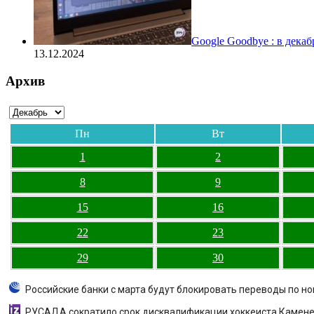
Google Goodbye : в дека
13.12.2024
Архив
Пн
Вт
1
2
8
9
15
16
22
23
29
30
Российские банки с марта будут блокировать переводы по н
РУСАДА сократило срок дисквалификации хоккеиста Каменев