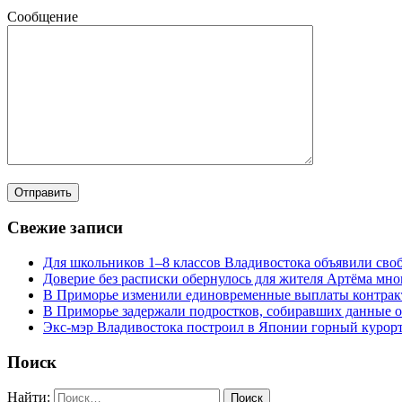
Сообщение
Свежие записи
Для школьников 1–8 классов Владивостока объявили своб
Доверие без расписки обернулось для жителя Артёма мн
В Приморье изменили единовременные выплаты контра
В Приморье задержали подростков, собиравших данные о
Экс-мэр Владивостока построил в Японии горный курорт
Поиск
Найти: