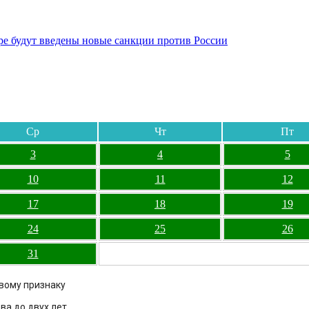
бре будут введены новые санкции против России
Ср
Чт
Пт
3
4
5
10
11
12
17
18
19
24
25
26
31
овому признаку
а до двух лет