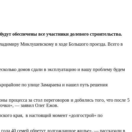
будут обеспечены все участники долевого строительства.
ладимиру Миклушевскому в ходе Большого проезда. Всего в
несколько домов сдали в эксплуатацию и вашу проблему будем
крорайоне по улице Замараева и нашел путь решения
ы процесса за стол переговоров и добились того, что после 5
точки», — заявил Олег Ежов.
рского края, в настоящий момент «долгострой» по
года 40 семей обретут долгожданное жилье», — рассказали в