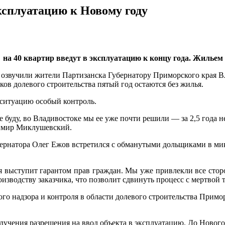
ксплуатацию к Новому году
на 40 квартир введут в эксплуатацию к концу года. Жильем 
 озвучили жители Партизанска Губернатору Приморского края В
ков долевого строительства пятый год остаются без жилья.
л ситуацию особый контроль.
е буду, во Владивостоке мы ее уже почти решили — за 2,5 года 
димир Миклушевский.
бернатора Олег Ежов встретился с обманутыми дольщиками в ми
выступит гарантом прав граждан. Мы уже привлекли все сторон
зводству заказчика, что позволит сдвинуть процесс с мертвой 
го надзора и контроля в области долевого строительства Примо
лучения разрешения на ввод объекта в эксплуатацию. До Нового 