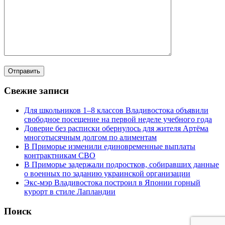
Свежие записи
Для школьников 1–8 классов Владивостока объявили
свободное посещение на первой неделе учебного года
Доверие без расписки обернулось для жителя Артёма
многотысячным долгом по алиментам
В Приморье изменили единовременные выплаты
контрактникам СВО
В Приморье задержали подростков, собиравших данные
о военных по заданию украинской организации
Экс-мэр Владивостока построил в Японии горный
курорт в стиле Лапландии
Поиск