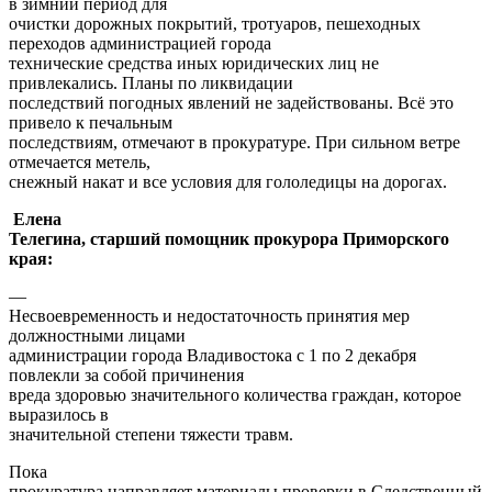
в зимний период для
очистки дорожных покрытий, тротуаров, пешеходных
переходов администрацией города
технические средства иных юридических лиц не
привлекались. Планы по ликвидации
последствий погодных явлений не задействованы. Всё это
привело к печальным
последствиям, отмечают в прокуратуре. При сильном ветре
отмечается метель,
снежный накат и все условия для гололедицы на дорогах.
Елена
Телегина, старший помощник прокурора Приморского
края:
—
Несвоевременность и недостаточность принятия мер
должностными лицами
администрации города Владивостока с 1 по 2 декабря
повлекли за собой причинения
вреда здоровью значительного количества граждан, которое
выразилось в
значительной степени тяжести травм.
Пока
прокуратура направляет материалы проверки в Следственный