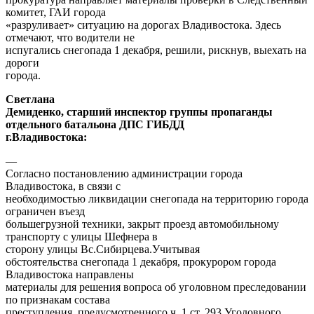
комитет, ГАИ города
«разруливает» ситуацию на дорогах Владивостока. Здесь
отмечают, что водители не
испугались снегопада 1 декабря, решили, рискнув, выехать на
дороги
города.
Светлана
Демиденко, старший инспектор группы пропаганды
отдельного батальона ДПС ГИБДД
г.Владивостока:
—
Согласно постановлению администрации города
Владивостока, в связи с
необходимостью ликвидации снегопада на территорию города
ограничен въезд
большегрузной техники, закрыт проезд автомобильному
транспорту с улицы Шефнера в
сторону улицы Вс.Сибирцева.
Учитывая
обстоятельства снегопада 1 декабря, прокурором города
Владивостока направлены
материалы для решения вопроса об уголовном преследовании
по признакам состава
преступления, предусмотренного ч. 1 ст. 293 Уголовного