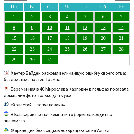
Пн
Вт
Ср
Чт
Пт
Сб
Вс
1
2
3
4
5
6
7
8
9
10
11
12
13
14
15
16
17
18
19
20
21
22
23
24
25
26
27
28
29
30
31
Хантер Байден раскрыл величайшую ошибку своего отца:
бездействие против Трампа
Беременная в 40 Мирослава Карпович в гольфах показала
домашние фото: только для мужа
«Холостой — полчеловека»
В Башкирии пьяная компания оформила кредит на
знакомого
Жаркие дни без осадков возвращаются на Алтай