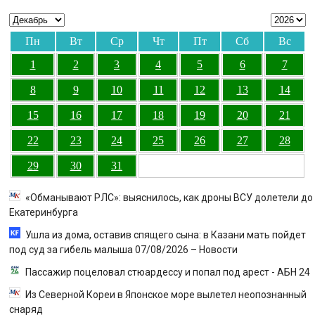
Пн
Вт
Ср
Чт
Пт
Сб
Вс
1
2
3
4
5
6
7
8
9
10
11
12
13
14
15
16
17
18
19
20
21
22
23
24
25
26
27
28
29
30
31
«Обманывают РЛС»: выяснилось, как дроны ВСУ долетели до
Екатеринбурга
Ушла из дома, оставив спящего сына: в Казани мать пойдет
под суд за гибель малыша 07/08/2026 – Новости
Пассажир поцеловал стюардессу и попал под арест - АБН 24
Из Северной Кореи в Японское море вылетел неопознанный
снаряд