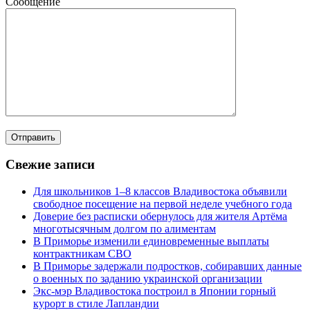
Сообщение
Свежие записи
Для школьников 1–8 классов Владивостока объявили
свободное посещение на первой неделе учебного года
Доверие без расписки обернулось для жителя Артёма
многотысячным долгом по алиментам
В Приморье изменили единовременные выплаты
контрактникам СВО
В Приморье задержали подростков, собиравших данные
о военных по заданию украинской организации
Экс-мэр Владивостока построил в Японии горный
курорт в стиле Лапландии