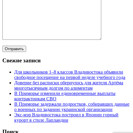
Свежие записи
Для школьников 1–8 классов Владивостока объявили
свободное посещение на первой неделе учебного года
Доверие без расписки обернулось для жителя Артёма
многотысячным долгом по алиментам
В Приморье изменили единовременные выплаты
контрактникам СВО
В Приморье задержали подростков, собиравших данные
о военных по заданию украинской организации
Экс-мэр Владивостока построил в Японии горный
курорт в стиле Лапландии
Поиск