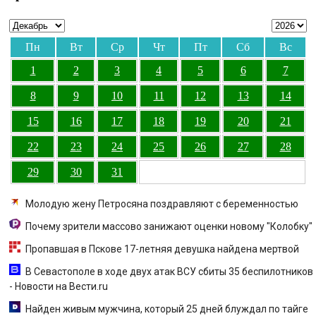
Пн
Вт
Ср
Чт
Пт
Сб
Вс
1
2
3
4
5
6
7
8
9
10
11
12
13
14
15
16
17
18
19
20
21
22
23
24
25
26
27
28
29
30
31
Молодую жену Петросяна поздравляют с беременностью
Почему зрители массово занижают оценки новому "Колобку"
Пропавшая в Пскове 17-летняя девушка найдена мертвой
В Севастополе в ходе двух атак ВСУ сбиты 35 беспилотников
- Новости на Вести.ru
Найден живым мужчина, который 25 дней блуждал по тайге