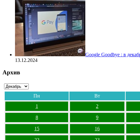
Google Goodbye : в дека
13.12.2024
Архив
Пн
Вт
1
2
8
9
15
16
22
23