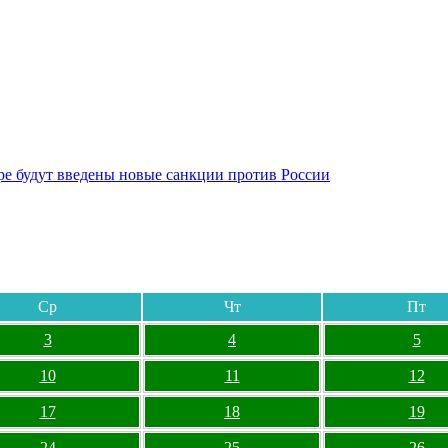
бре будут введены новые санкции против России
Ср
Чт
Пт
3
4
5
10
11
12
17
18
19
24
25
26