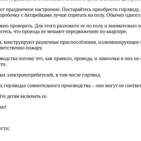
т праздничное настроение. Постарайтесь приобрести гирлянду, 
оробочку с батарейками лучше спрятать на полу. Обычно одного 
ужно проверить. Для этого разложите ее по полу и внимательно 
едитесь, что провода не мешают передвижению по квартире.
тям, конструируют различные приспособления, иллюминирующие е
ветственно пожару.
водства потому что, как правило, провода, и лампочки в них н
ти.
ых электропотребителей, в том числе гирлянд.
 гирляндах сомнительного производства – они могут не соответ
те детям включать ее.
ки!
есто;