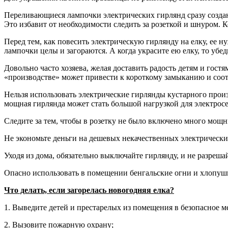
Переливающиеся лампочки электрических гирлянд сразу создаю
Это избавит от необходимости следить за розеткой и шнуром. К
Перед тем, как повесить электрическую гирлянду на елку, ее н
лампочки целы и загораются. А когда украсите ею елку, то уб
Довольно часто хозяева, желая доставить радость детям и гос
«производстве» может привести к короткому замыканию и соот
Нельзя использовать электрические гирлянды кустарного произ
мощная гирлянда может стать большой нагрузкой для электросе
Следите за тем, чтобы в розетку не было включено много мощн
Не экономьте деньги на дешевых некачественных электрических
Уходя из дома, обязательно выключайте гирлянду, и не разрешай
Опасно использовать в помещении бенгальские огни и хлопуш
Что делать, если загорелась новогодняя елка?
1. Выведите детей и престарелых из помещения в безопасное м
2. Вызовите пожарную охрану;