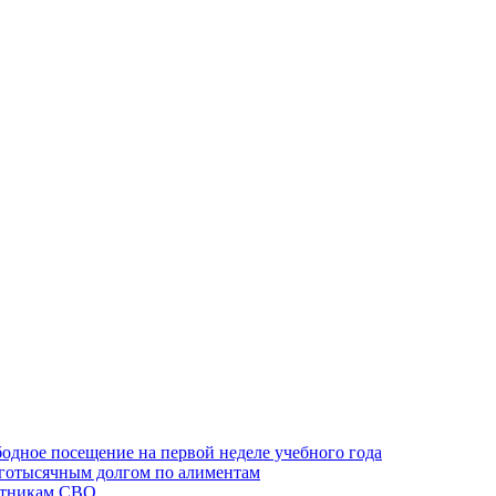
одное посещение на первой неделе учебного года
оготысячным долгом по алиментам
ктникам СВО