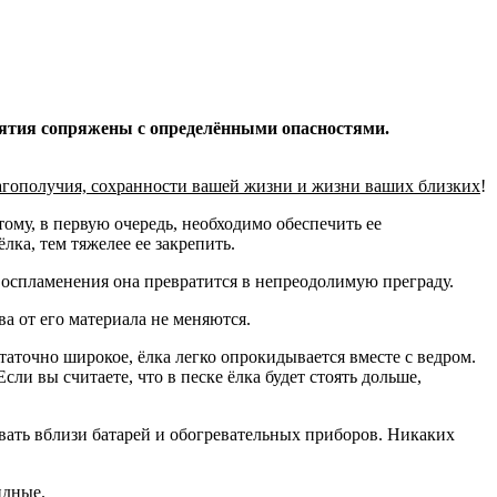
иятия сопряжены с определёнными опасностями.
лагополучия, сохранности вашей жизни и жизни ваших близких
!
тому, в первую очередь, необходимо обеспечить ее
ка, тем тяжелее ее закрепить.
 воспламенения она превратится в непреодолимую преграду.
а от его материала не меняются.
статочно широкое, ёлка легко опрокидывается вместе с ведром.
ли вы считаете, что в песке ёлка будет стоять дольше,
ивать вблизи батарей и обогревательных приборов. Никаких
идные.