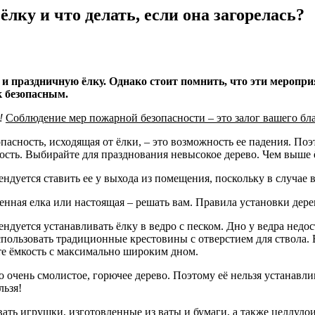
лку и что делать, если она загорелась?
 праздничную ёлку. Однако стоит помнить, что эти меропр
 безопасным.
!
Соблюдение мер пожарной безопасности – это залог вашего б
пасность, исходящая от ёлки, – это возможность ее падения. Поэ
ость. Выбирайте для празднования невысокое дерево. Чем выше ёл
ендуется ставить ее у выхода из помещения, поскольку в случае
енная елка или настоящая – решать вам. Правила установки дерев
ендуется устанавливать ёлку в ведро с песком. Дно у ведра недо
пользовать традиционные крестовины с отверстием для ствола. Ес
е ёмкость с максимально широким дном.
то очень смолистое, горючее дерево. Поэтому её нельзя устанавл
льзя!
ать игрушки, изготовленные из ваты и бумаги, а также целлуло