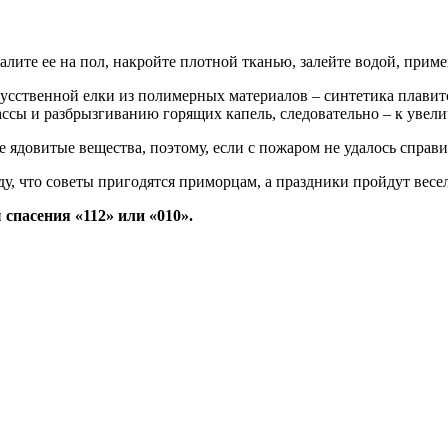
алите ее на пол, накройте плотной тканью, залейте водой, прим
усственной елки из полимерных материалов – синтетика плавитс
ссы и разбрызгиванию горящих капель, следовательно – к увел
довитые вещества, поэтому, если с пожаром не удалось справи
что советы пригодятся приморцам, а праздники пройдут весело
 спасения «112» или «010».