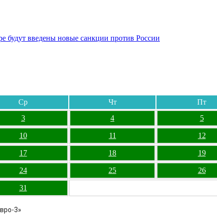
бре будут введены новые санкции против России
Ср
Чт
Пт
3
4
5
10
11
12
17
18
19
24
25
26
31
Евро-3»