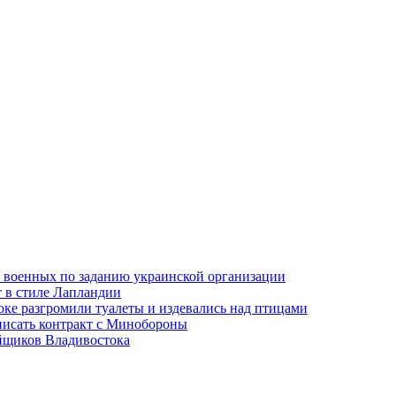
 военных по заданию украинской организации
 в стиле Лапландии
оке разгромили туалеты и издевались над птицами
писать контракт с Минобороны
ойщиков Владивостока