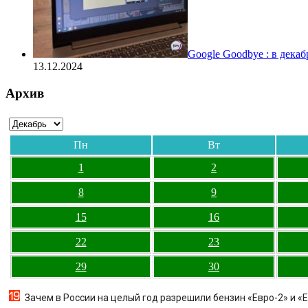
Google Goodbye : в дека
13.12.2024
Архив
Пн
Вт
1
2
8
9
15
16
22
23
29
30
Зачем в России на целый год разрешили бензин «Евро-2» и «