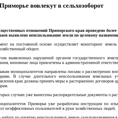
 Приморье вовлекут в сельхозоборот
ущественных отношений Приморского края проведено более 9
учаев выявлено неиспользование земли по целевому назначен
мент на постоянной основе осуществляет мониторинг земель 
хозяйственный оборот.
там выявленных нарушений органом государственного земель
ания, виновные лица привлечены к административной ответстве
лавам муниципалитетов направлены письма о рассмотрении во
орами. В случае длительного неиспользования земельных уч
авления края должны принять меры к расторжению договоров ар
орам.
торых случаях уже вынесены распорядительные документы о рас
иципалитетов Приморья уже разработана инструкция по изъя
 от неэффективных пользователей в руки хозяйственных людей.
ь работу по изъятию неиспользуемых земель сельхозназначения