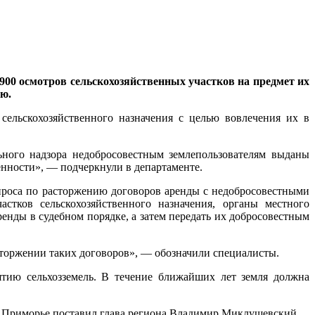
00 осмотров сельскохозяйственных участков на предмет их
ию.
сельскохозяйственного назначения с целью вовлечения их в
ного надзора недобросовестным землепользователям выданы
нности», — подчеркнули в департаменте.
проса по расторжению договоров аренды с недобросовестными
астков сельскохозяйственного назначения, органы местного
енды в судебном порядке, а затем передать их добросовестным
торжении таких договоров», — обозначили специалисты.
тию сельхозземель. В течение ближайших лет земля должна
 в Приморье поставил глава региона Владимир Миклушевский.