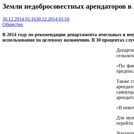
Земли недобросовестных арендаторов в
30.12.2014 01:16
30.12.2014 01:16
Общество
В 2014 году по рекомендации департамента земельных и им
использования по целевому назначению. В 30 процентах сл
Департа
сельско
«По фак
предпис
Также г
арендат
самоупр
арендат
«В неко
Для мун
перейти
Ускорит