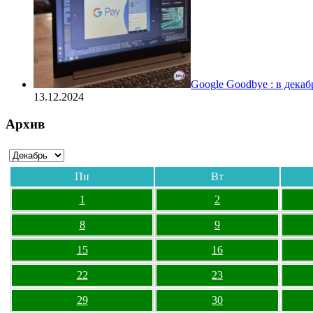
Google Goodbye : в дека
13.12.2024
Архив
Пн
Вт
1
2
8
9
15
16
22
23
29
30