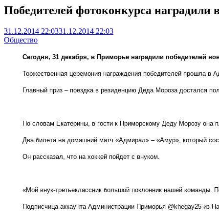
Победителей фотоконкурса наградили в
31.12.2014 22:03
31.12.2014 22:03
Общество
Сегодня, 31 декабря, в Приморье наградили победителей но
Торжественная церемония награждения победителей прошла в А
Главный приз – поездка в резиденцию Деда Мороза достался поль
По словам Екатерины, в гости к Приморскому Деду Морозу она п
Два билета на домашний матч «Адмирал» – «Амур», который сос
Он рассказал, что на хоккей пойдет с внуком.
«Мой внук-третьеклассник большой поклонник нашей команды. П
Подписчица аккаунта Администрации Приморья @khegay25 из Нах