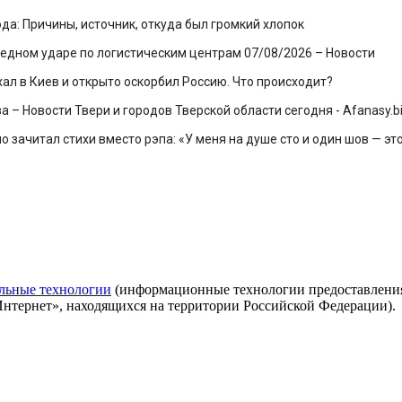
ода: Причины, источник, откуда был громкий хлопок
ередном ударе по логистическим центрам 07/08/2026 – Новости
л в Киев и открыто оскорбил Россию. Что происходит?
 – Новости Твери и городов Тверской области сегодня - Afanasy.bi
зачитал стихи вместо рэпа: «У меня на душе сто и один шов — эт
льные технологии
(информационные технологии предоставления 
Интернет», находящихся на территории Российской Федерации).