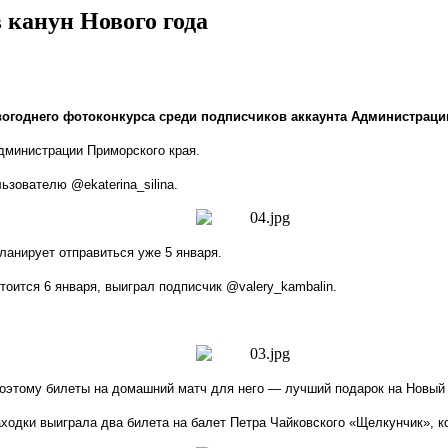
 канун Нового года
вогоднего фотоконкурса среди подписчиков аккаунта Администрации
дминистрации Приморского края.
зователю @ekaterina_silina.
ланирует отправиться уже 5 января.
тоится 6 января, выиграл подписчик @
valery
_
kambalin
.
оэтому билеты на домашний матч для него — лучший подарок на Новый
одки выиграла два билета на балет Петра Чайковского «Щелкунчик», ко