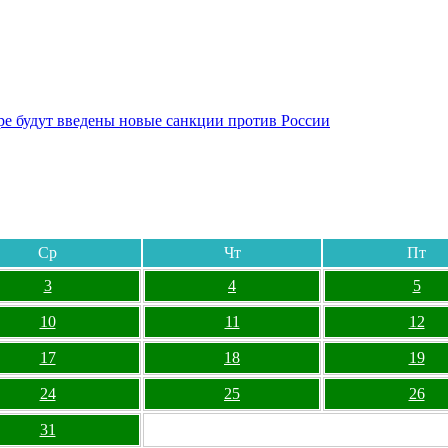
бре будут введены новые санкции против России
Ср
Чт
Пт
3
4
5
10
11
12
17
18
19
24
25
26
31