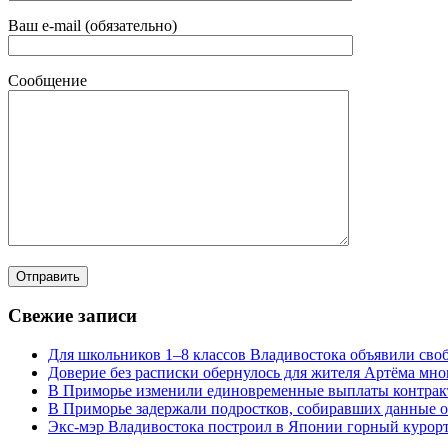
Ваш e-mail (обязательно)
Сообщение
Свежие записи
Для школьников 1–8 классов Владивостока объявили своб
Доверие без расписки обернулось для жителя Артёма мн
В Приморье изменили единовременные выплаты контра
В Приморье задержали подростков, собиравших данные о
Экс-мэр Владивостока построил в Японии горный курорт