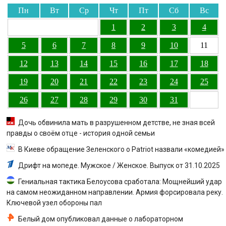
Пн
Вт
Ср
Чт
Пт
Сб
Вс
1
2
3
4
5
6
7
8
9
10
11
12
13
14
15
16
17
18
19
20
21
22
23
24
25
26
27
28
29
30
31
Дочь обвинила мать в разрушенном детстве, не зная всей
правды о своём отце - история одной семьи
В Киеве обращение Зеленского о Patriot назвали «комедией»
Дрифт на мопеде. Мужское / Женское. Выпуск от 31.10.2025
Гениальная тактика Белоусова сработала: Мощнейший удар
на самом неожиданном направлении. Армия форсировала реку.
Ключевой узел обороны пал
Белый дом опубликовал данные о лабораторном