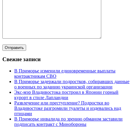
Свежие записи
В Приморье изменили единовременные выплаты
контрактникам СВО
В Приморье задержали подростков, собиравших данные
о военных по заданию украинской организации
Экс-мэр Владивостока построил в Японии горный
курорт в стиле Лапландии
Развлечение или преступление? Подростки во
Владивостоке разгромили туалеты и издевались над
птицами
В Приморье инвалида по зрению обманом заставили
подписать контракт с Минобороны