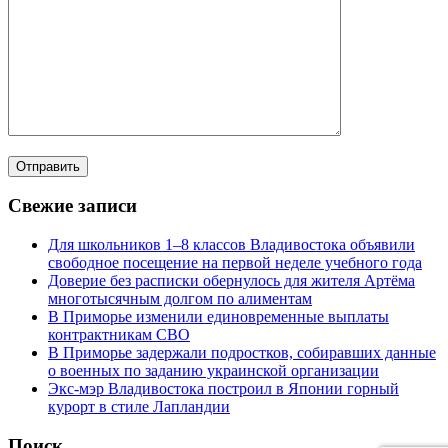
Свежие записи
Для школьников 1–8 классов Владивостока объявили
свободное посещение на первой неделе учебного года
Доверие без расписки обернулось для жителя Артёма
многотысячным долгом по алиментам
В Приморье изменили единовременные выплаты
контрактникам СВО
В Приморье задержали подростков, собиравших данные
о военных по заданию украинской организации
Экс-мэр Владивостока построил в Японии горный
курорт в стиле Лапландии
Поиск