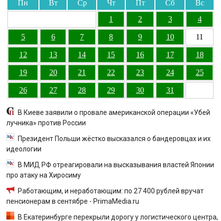
Пн
Вт
Ср
Чт
Пт
Сб
Вс
1
2
3
4
5
6
7
8
9
10
11
12
13
14
15
16
17
18
19
20
21
22
23
24
25
26
27
28
29
30
31
В Киеве заявили о провале американской операции «Убей
лучника» против России
Президент Польши жёстко высказался о бандеровцах и их
идеологии
В МИД РФ отреагировали на высказывания властей Японии
про атаку на Хиросиму
Работающим, и неработающим: по 27 400 рублей вручат
пенсионерам в сентябре - PrimaMedia.ru
В Екатеринбурге перекрыли дорогу у логистического центра,