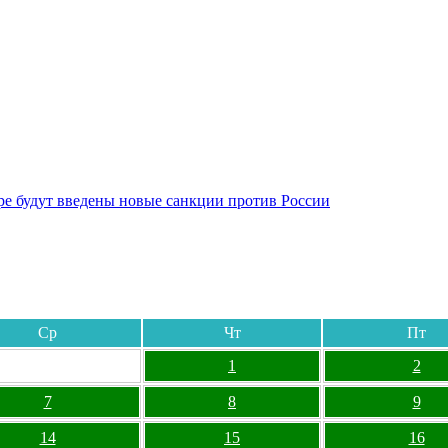
бре будут введены новые санкции против России
Ср
Чт
Пт
1
2
7
8
9
14
15
16