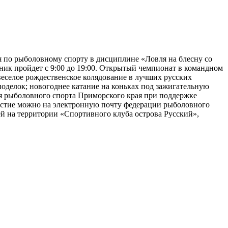
я по рыболовному спорту в дисциплине «Ловля на блесну со
ник пройдет с 9:00 до 19:00. Открытый чемпионат в командном
 веселое рождественское колядование в лучших русских
поделок; новогоднее катание на коньках под зажигательную
я рыболовного спорта Приморского края при поддержке
астие можно на электронную почту федерации рыболовного
ей на территории «Спортивного клуба острова Русский»,