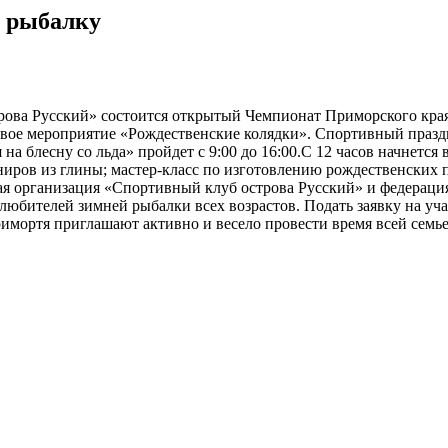
 рыбалку
трова Русский» состоится открытый Чемпионат Приморского кра
овое мероприятие «Рождественские колядки». Спортивный празд
а блесну со льда» пройдет с 9:00 до 16:00.С 12 часов начнется
ниров из глины; мастер-класс по изготовлению рождественских 
я организация «Спортивный клуб острова Русский» и федераци
юбителей зимней рыбалки всех возрастов. Подать заявку на уч
римортя приглашают активно и весело провести время всей семь