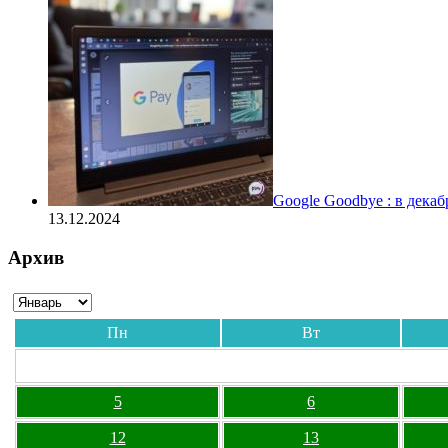
Google Goodbye : в дека
13.12.2024
Архив
Пн
Вт
5
6
12
13