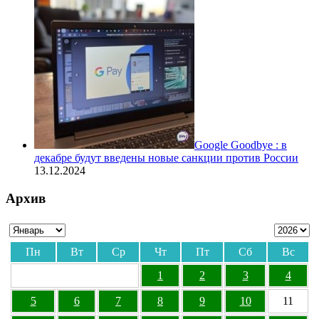
Google Goodbye : в
декабре будут введены новые санкции против России
13.12.2024
Архив
Пн
Вт
Ср
Чт
Пт
Сб
Вс
1
2
3
4
5
6
7
8
9
10
11