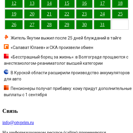
12
13
14
15
16
17
18
19
20
21
22
23
24
25
26
27
28
29
30
31
Житель Якутии выжил после 25 дней блужданий в тайге
«Салават Юлаев» и СКА произвели обмен
«Бесстрашный борец за жизнь»: в Волгограде прощаются с
анестезиологом-реаниматолог высшей категории
В Курской области расширили производство аккумуляторов
для авто
Пенсионеры получат прибавку: кому придут дополнительные
выплаты с 1 сентября
Связь
info@otvprim.ru
На информационном ресурсе (сайте) применяются