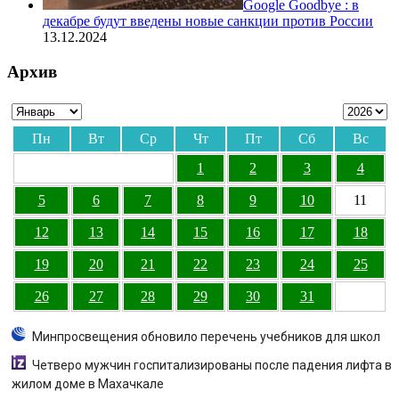
Google Goodbye : в
декабре будут введены новые санкции против России
13.12.2024
Архив
Пн
Вт
Ср
Чт
Пт
Сб
Вс
1
2
3
4
5
6
7
8
9
10
11
12
13
14
15
16
17
18
19
20
21
22
23
24
25
26
27
28
29
30
31
Минпросвещения обновило перечень учебников для школ
Четверо мужчин госпитализированы после падения лифта в
жилом доме в Махачкале