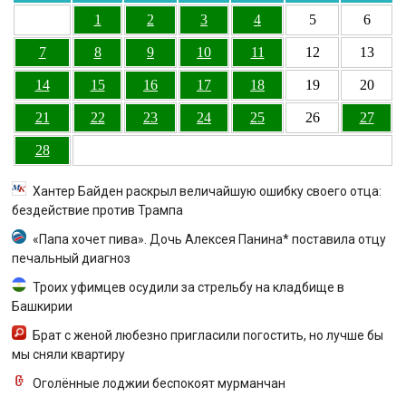
1
2
3
4
5
6
7
8
9
10
11
12
13
14
15
16
17
18
19
20
21
22
23
24
25
26
27
28
Хантер Байден раскрыл величайшую ошибку своего отца:
бездействие против Трампа
«Папа хочет пива». Дочь Алексея Панина* поставила отцу
печальный диагноз
Троих уфимцев осудили за стрельбу на кладбище в
Башкирии
Брат с женой любезно пригласили погостить, но лучше бы
мы сняли квартиру
Оголённые лоджии беспокоят мурманчан