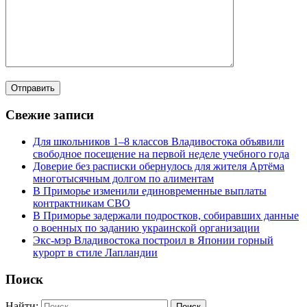
Свежие записи
Для школьников 1–8 классов Владивостока объявили
свободное посещение на первой неделе учебного года
Доверие без расписки обернулось для жителя Артёма
многотысячным долгом по алиментам
В Приморье изменили единовременные выплаты
контрактникам СВО
В Приморье задержали подростков, собиравших данные
о военных по заданию украинской организации
Экс-мэр Владивостока построил в Японии горный
курорт в стиле Лапландии
Поиск
Найти: