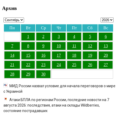
Архив
Пн
Вт
Ср
Чт
Пт
Сб
Вс
1
2
3
4
5
6
7
8
9
10
11
12
13
14
15
16
17
18
19
20
21
22
23
24
25
26
27
28
29
30
МИД России назвал условие для начала переговоров о мире
с Украиной
Атаки БПЛА по регионам России, последние новости на 7
августа 2026: последствия, атаки на склады Wildberries,
состояние пострадавших