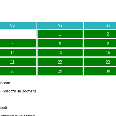
Ср
Чт
Пт
1
2
7
8
9
14
15
16
21
22
23
28
29
30
России
 Новости на Вести.ru
орой
а криптомошенников