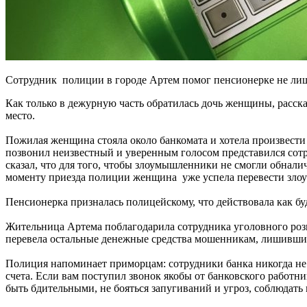
Сотрудник полиции в городе Артем помог пенсионерке не лишит
Как только в дежурную часть обратилась дочь женщины, расск
место.
Пожилая женщина стояла около банкомата и хотела произвести
позвонил неизвестный и уверенным голосом представился сотр
сказал, что для того, чтобы злоумышленники не смогли обнали
моменту приезда полиции женщина уже успела перевести зло
Пенсионерка призналась полицейскому, что действовала как бу
Жительница Артема поблагодарила сотрудника уголовного розы
перевела остальные денежные средства мошенникам, лишившис
Полиция напоминает приморцам: сотрудники банка никогда не 
счета. Если вам поступил звонок якобы от банковского работни
быть бдительными, не бояться запугиваний и угроз, соблюдать