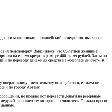
сти деньги мошенникам, полицейский немедленно выехал на
новил пенсионерку. Выяснилось, что 65-летней женщине
или на ее имя кредит в размере 400 тысяч рублей. Затем он
аций по переводу денежных средств на «безопасный счет». К
у оперативному вмешательству полицейского, ее мама не
сии по городу Артему.
сообщений, не предлагают перевести деньги на резервные
меру в банк, клиентом которого вы являетесь. Граждан просят
 данные.