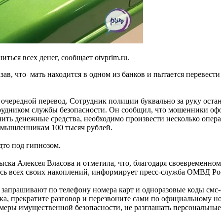
ься всех денег, сообщает otvprim.ru.
азав, что мать находится в одном из банков и пытается переве
 очередной перевод. Сотрудник полиции буквально за руку оста
удником службы безопасности. Он сообщил, что мошенники оформ
чить денежные средства, необходимо произвести несколько опер
умышленникам 100 тысяч рублей.
дто под гипнозом.
ска Алексея Власова и отметила, что, благодаря своевременном
ь всех своих накоплений, информирует пресс-служба ОМВД Рос
запрашивают по телефону номера карт и одноразовые коды смс-
ка, прекратите разговор и перезвоните сами по официальному но
 меры имущественной безопасности, не разглашать персональные