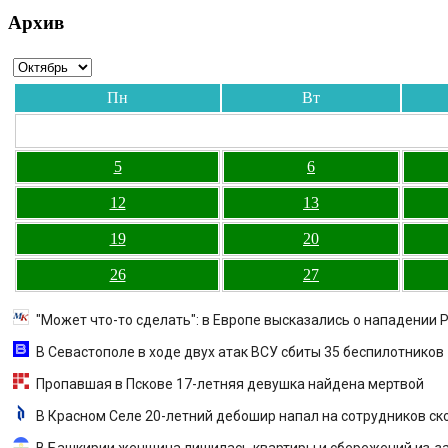
Архив
Пн
Вт
5
6
12
13
19
20
26
27
"Может что-то сделать": в Европе высказались о нападении 
В Севастополе в ходе двух атак ВСУ сбиты 35 беспилотников -
Пропавшая в Пскове 17-летняя девушка найдена мертвой
В Красном Селе 20-летний дебошир напал на сотрудников ск
В Башкирии женщина лишилась квартиры и сбережений из-з