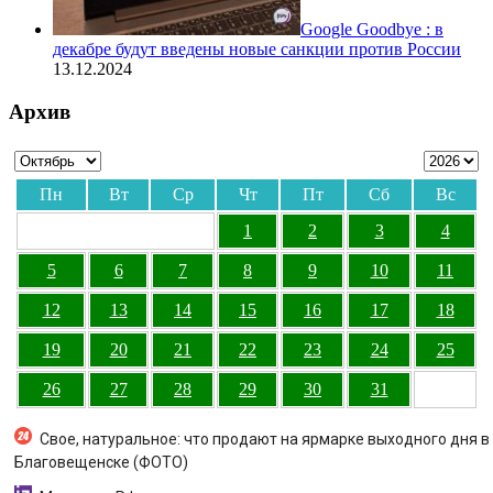
Google Goodbye : в
декабре будут введены новые санкции против России
13.12.2024
Архив
Пн
Вт
Ср
Чт
Пт
Сб
Вс
1
2
3
4
5
6
7
8
9
10
11
12
13
14
15
16
17
18
19
20
21
22
23
24
25
26
27
28
29
30
31
Свое, натуральное: что продают на ярмарке выходного дня в
Благовещенске (ФОТО)