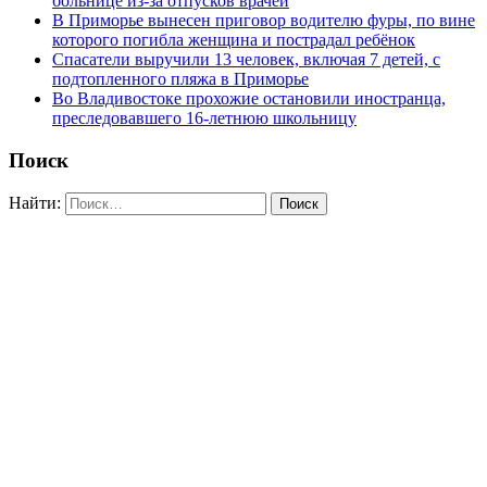
больнице из-за отпусков врачей
В Приморье вынесен приговор водителю фуры, по вине
которого погибла женщина и пострадал ребёнок
Спасатели выручили 13 человек, включая 7 детей, с
подтопленного пляжа в Приморье
Во Владивостоке прохожие остановили иностранца,
преследовавшего 16-летнюю школьницу
Поиск
Найти: