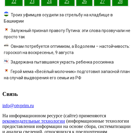
22
23
24
25
26
27
28
Троих уфимцев осудили за стрельбу на кладбище в
Башкирии
Залужный признал правоту Путина: эти слова прозвучали не
просто так
Овнам потребуется оптимизм, а Водолеям – настойчивость:
гороскоп на воскресенье, 9 августа
Задержана пытавшаяся украсть ребенка россиянка
Герой мема «Весёлый молочник» подготовил запасной план
на случай выдворения его семьи из РФ
Связь
info@otvprim.ru
На информационном ресурсе (сайте) применяются
рекомендательные технологии
(информационные технологии
предоставления информации на основе сбора, систематизации
и анализа сведений, относящихся к предпочтениям