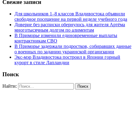
Свежие записи
Для школьников 1–8 классов Владивостока объявили
свободное посещение на первой неделе учебного года
Доверие без расписки обернулось для жителя Артёма
многотысячным долгом по алиментам
В Приморье изменили единовременные выплаты
контрактникам СВО
В Приморье задержали подростков, собиравших данные
о военных по заданию украинской организации
Экс-мэр Владивостока построил в Японии горный
курорт в стиле Лапландии
Поиск
Найти: