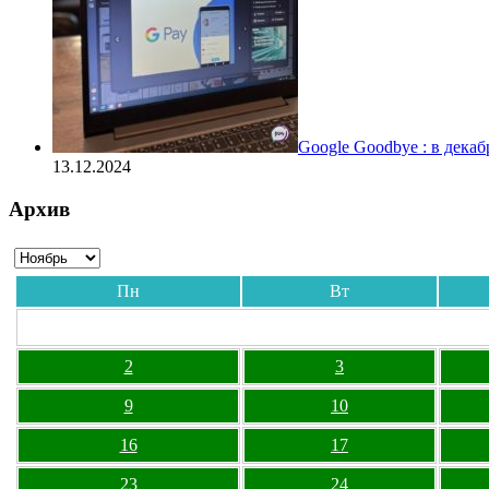
Google Goodbye : в дека
13.12.2024
Архив
Пн
Вт
2
3
9
10
16
17
23
24