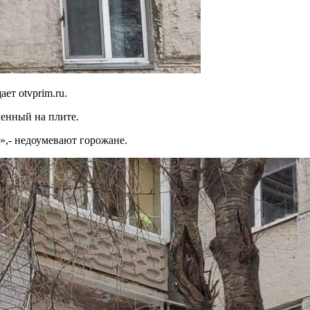
ет otvprim.ru.
ленный на плите.
»,- недоумевают горожане.