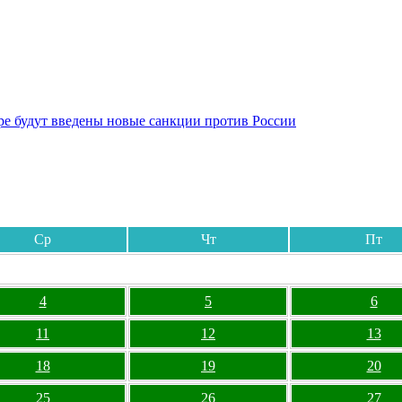
бре будут введены новые санкции против России
Ср
Чт
Пт
4
5
6
11
12
13
18
19
20
25
26
27