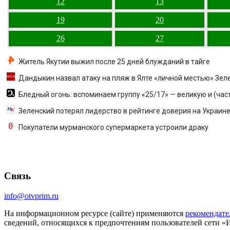
12
13
19
20
26
27
Житель Якутии выжил после 25 дней блужданий в тайге
Дандыкин назвал атаку на пляж в Ялте «личной местью» Зел
Бледный огонь: вспоминаем группу «25/17» — великую и (час
Зеленский потерял лидерство в рейтинге доверия на Украин
Покупатели мурманского супермаркета устроили драку
Связь
info@otvprim.ru
На информационном ресурсе (сайте) применяются
рекомендате
сведений, относящихся к предпочтениям пользователей сети «