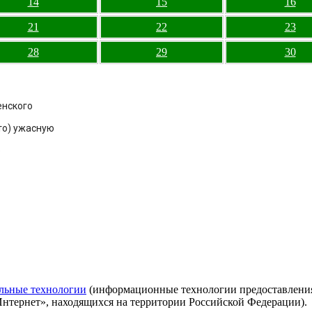
14
15
16
21
22
23
28
29
30
енского
то) ужасную
е
льные технологии
(информационные технологии предоставления 
Интернет», находящихся на территории Российской Федерации).