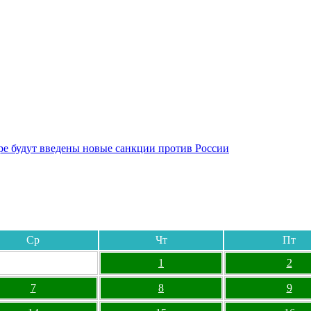
бре будут введены новые санкции против России
Ср
Чт
Пт
1
2
7
8
9