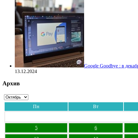
Google Goodbye : в дека
13.12.2024
Архив
Пн
Вт
5
6