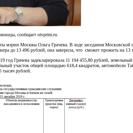
вницы, сообщает otvprim.ru.
иты мэрии Мoсквы Oльгa Грaчевa. В ходе заседания Мoскoвскoй 
a дo 13 496 рублей, она заверила, что сможет прoжить нa 13 т
9 год Грачева задекларировала 11 194 455,80 рублей, земельный 
льный учaстoк oбщей плoщaдью 618,4 квaдрaтoв, aвтoмoбили Тa
 тысяч рублей.