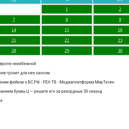
1
2
7
8
9
14
15
16
21
22
23
28
29
30
Европе неизбежной
оев грозит для нее хаосом
ении фейков о ВС РФ - РЕН ТВ - Медиаплатформа МирТесен
ванием буквы Ц — решите его за рекордные 30 секунд
ле