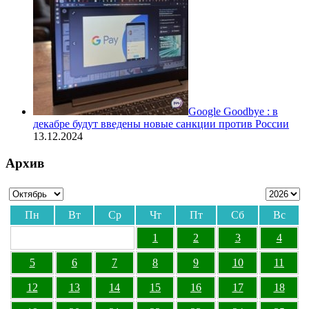
Google Goodbye : в
декабре будут введены новые санкции против России
13.12.2024
Архив
Пн
Вт
Ср
Чт
Пт
Сб
Вс
1
2
3
4
5
6
7
8
9
10
11
12
13
14
15
16
17
18