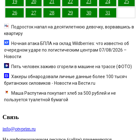
19
20
21
22
23
24
25
26
27
28
29
30
31
Подросток напал на десятилетнюю девочку, ворвавшись в
квартиру
Ночная атака БПЛА на склад Wildberries: что известно об
очередном ударе по логистическим центрам 07/08/2026 –
Новости
Пять человек заживо сгорели в машине на трассе (ФОТО)
Хакеры обнародовали личные данные более 100 тысяч
британских силовиков - Новости на Вести.ru
Маша Распутина покупает хлеб за 500 рублей и не
пользуется туалетной бумагой
Связь
info@otvprim.ru
На информационном ресурсе (сайте) применяются