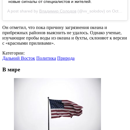
новые сигналы от специалистов и жителей.
A post shared by
Владимир Солодов
(@vv_solodov) on
Oct 12, 2020 at 5:35am PDT
Он отметил, что пока причину загрязнения океана и
прибрежных районов выяснить не удалось. Однако ученые,
изучающие пробы воды из океана и бухты, склоняют к версии
с «красными приливами».
Категории:
Дальний Восток
Политика
Природа
В мире