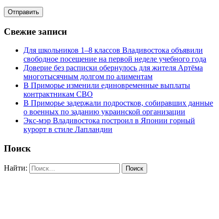
Свежие записи
Для школьников 1–8 классов Владивостока объявили
свободное посещение на первой неделе учебного года
Доверие без расписки обернулось для жителя Артёма
многотысячным долгом по алиментам
В Приморье изменили единовременные выплаты
контрактникам СВО
В Приморье задержали подростков, собиравших данные
о военных по заданию украинской организации
Экс-мэр Владивостока построил в Японии горный
курорт в стиле Лапландии
Поиск
Найти: