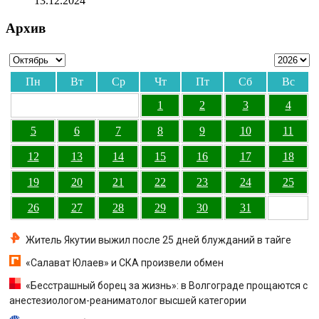
13.12.2024
Архив
Пн
Вт
Ср
Чт
Пт
Сб
Вс
1
2
3
4
5
6
7
8
9
10
11
12
13
14
15
16
17
18
19
20
21
22
23
24
25
26
27
28
29
30
31
Житель Якутии выжил после 25 дней блужданий в тайге
«Салават Юлаев» и СКА произвели обмен
«Бесстрашный борец за жизнь»: в Волгограде прощаются с
анестезиологом-реаниматолог высшей категории