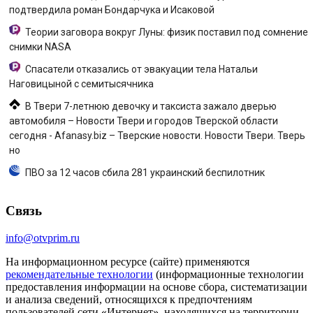
подтвердила роман Бондарчука и Исаковой
Теории заговора вокруг Луны: физик поставил под сомнение
снимки NASA
Спасатели отказались от эвакуации тела Натальи
Наговицыной с семитысячника
В Твери 7-летнюю девочку и таксиста зажало дверью
автомобиля – Новости Твери и городов Тверской области
сегодня - Afanasy.biz – Тверские новости. Новости Твери. Тверь
но
ПВО за 12 часов сбила 281 украинский беспилотник
Связь
info@otvprim.ru
На информационном ресурсе (сайте) применяются
рекомендательные технологии
(информационные технологии
предоставления информации на основе сбора, систематизации
и анализа сведений, относящихся к предпочтениям
пользователей сети «Интернет», находящихся на территории