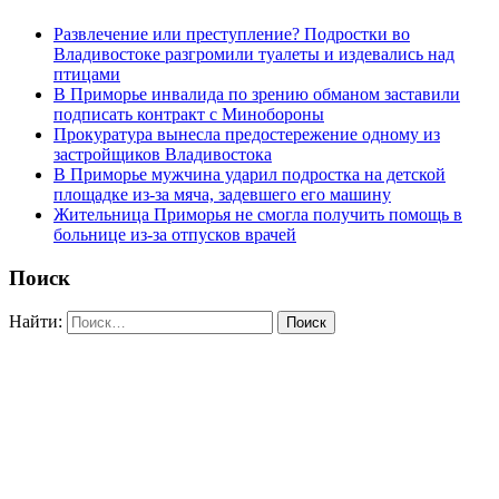
Развлечение или преступление? Подростки во
Владивостоке разгромили туалеты и издевались над
птицами
В Приморье инвалида по зрению обманом заставили
подписать контракт с Минобороны
Прокуратура вынесла предостережение одному из
застройщиков Владивостока
В Приморье мужчина ударил подростка на детской
площадке из-за мяча, задевшего его машину
Жительница Приморья не смогла получить помощь в
больнице из-за отпусков врачей
Поиск
Найти: