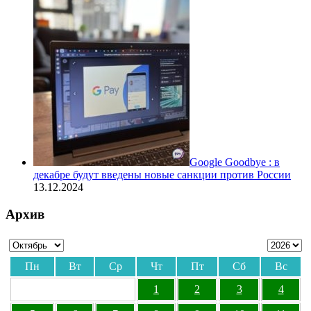
Google Goodbye : в
декабре будут введены новые санкции против России
13.12.2024
Архив
Пн
Вт
Ср
Чт
Пт
Сб
Вс
1
2
3
4