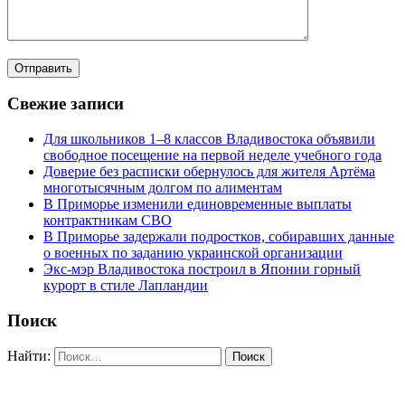
Свежие записи
Для школьников 1–8 классов Владивостока объявили
свободное посещение на первой неделе учебного года
Доверие без расписки обернулось для жителя Артёма
многотысячным долгом по алиментам
В Приморье изменили единовременные выплаты
контрактникам СВО
В Приморье задержали подростков, собиравших данные
о военных по заданию украинской организации
Экс-мэр Владивостока построил в Японии горный
курорт в стиле Лапландии
Поиск
Найти: