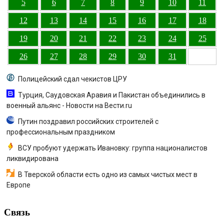
5
6
7
8
9
10
11
12
13
14
15
16
17
18
19
20
21
22
23
24
25
26
27
28
29
30
31
Полицейский сдал чекистов ЦРУ
Турция, Саудовская Аравия и Пакистан объединились в
военный альянс - Новости на Вести.ru
Путин поздравил российских строителей с
профессиональным праздником
ВСУ пробуют удержать Ивановку: группа националистов
ликвидирована
В Тверской области есть одно из самых чистых мест в
Европе
Связь