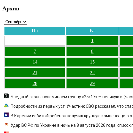
Архив
Пн
Вт
1
7
8
14
15
21
22
28
29
Бледный огонь: вспоминаем группу «25/17» — великую и (час
Подробности из первых уст: Участник СВО рассказал, что спа
В Карелии избитый ребенок получил крупную компенсацию о
Удар ВС РФ по Украине в ночь на 8 августа 2026 года: список