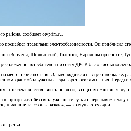
о района, сообщает otvprim.ru.
о пренебрег правилами электробезопасности. Он приблизил стр
ного Знамени, Шилкинской, Толстого, Народном проспекте, Тун
ктроснабжение потребителей по сетям ДРСК было восстановлено.
на место происшествия. Однако водителя на стройплощадке, рас
енном кране обнаружены следы короткого замыкания. Нередки сл
м, что электричество восстановлено, в соцсетях многие жалуются
квартир сидят без света уже почти сутки с перерывом с часу ночи
! Сижу в машине телефон заряжаю», — возмущаются одни.
ют третьи.