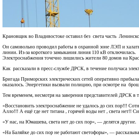
Крановщик во Владивостоке оставил без света часть Ленинског
Он самовольно проводил работы в охранной зоне ЛЭП и халатн
линии. Из-за короткого замыкания линия 110 кВ отключилась.
Электроснабжения точечно лишились жители 80 домов на Крас
Как рассказали в пресс-службе ДРСК, в течение получаса эле
Бригада Приморских электрических сетей оперативно прибыла 
оказалось. Энергетики вызвали полицию, при осмотре на брош
Тем временем, несмотря на заверения представителей ДРСК в то
«Восстановить электроснабжение не удалось до сих пор!!! Сотни 
Алло!!! А ещё где нет титана , горячей воды нет , света нет!
«У нас, на Юмашева, света нет до сих пор», — делятся другие.
«На Баляйке до сих пор не работают светофоры», — рассказыва