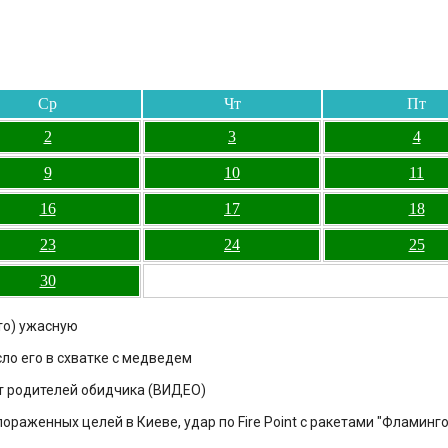
Ср
Чт
Пт
2
3
4
9
10
11
16
17
18
23
24
25
30
то) ужасную
сло его в схватке с медведем
т родителей обидчика (ВИДЕО)
 пораженных целей в Киеве, удар по Fire Point с ракетами "Фламинго