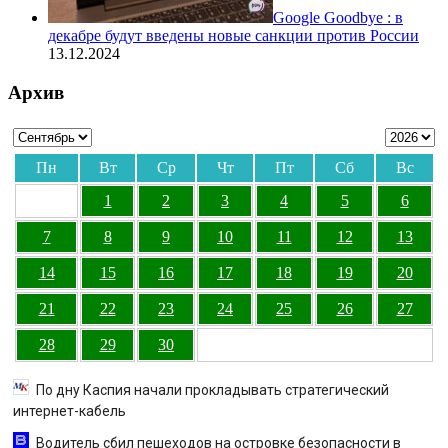
Google Goodbye : в
декабре будут введены новые санкции против России
13.12.2024
Архив
Пн
Вт
Ср
Чт
Пт
Сб
Вс
1
2
3
4
5
6
7
8
9
10
11
12
13
14
15
16
17
18
19
20
21
22
23
24
25
26
27
28
29
30
По дну Каспия начали прокладывать стратегический
интернет-кабель
Водитель сбил пешеходов на островке безопасности в