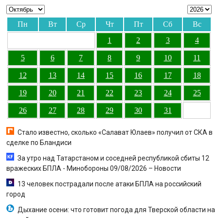
Пн
Вт
Ср
Чт
Пт
Сб
Вс
1
2
3
4
5
6
7
8
9
10
11
12
13
14
15
16
17
18
19
20
21
22
23
24
25
26
27
28
29
30
31
Стало известно, сколько «Салават Юлаев» получил от СКА в
сделке по Бландиси
За утро над Татарстаном и соседней республикой сбиты 12
вражеских БПЛА - Минобороны 09/08/2026 – Новости
13 человек пострадали после атаки БПЛА на российский
город
Дыхание осени: что готовит погода для Тверской области на