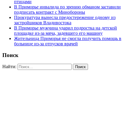
птицами
В Приморье инвалида по зрению обманом заставили
подписать контракт с Минобороны
Прокуратура вынесла предостережение одному из
застройщиков Владивостока
В Приморье мужчина ударил подростка на детской
площадке из-за мяча, задевшего его машину
Жительница Приморья не смогла получить помощь в
больнице из-за отпусков врачей
Поиск
Найти: