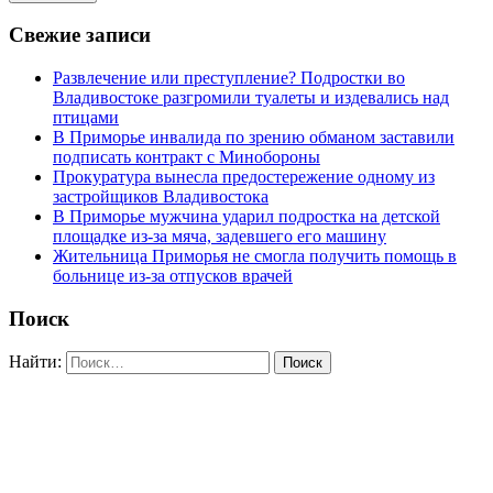
Свежие записи
Развлечение или преступление? Подростки во
Владивостоке разгромили туалеты и издевались над
птицами
В Приморье инвалида по зрению обманом заставили
подписать контракт с Минобороны
Прокуратура вынесла предостережение одному из
застройщиков Владивостока
В Приморье мужчина ударил подростка на детской
площадке из-за мяча, задевшего его машину
Жительница Приморья не смогла получить помощь в
больнице из-за отпусков врачей
Поиск
Найти: